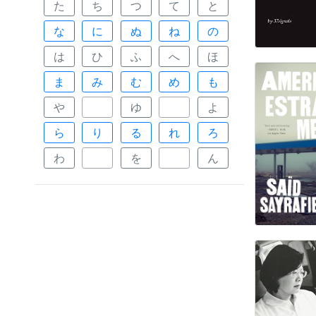
た
ち
つ
て
と
な
に
ぬ
ね
の
は
ひ
ふ
へ
ほ
ま
み
む
め
も
や
ゆ
よ
ら
り
る
れ
ろ
わ
を
ん