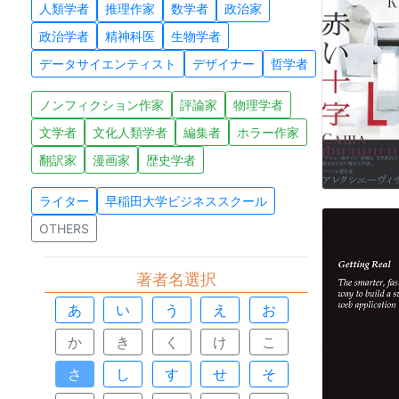
人類学者
推理作家
数学者
政治家
政治学者
精神科医
生物学者
データサイエンティスト
デザイナー
哲学者
ノンフィクション作家
評論家
物理学者
文学者
文化人類学者
編集者
ホラー作家
翻訳家
漫画家
歴史学者
ライター
早稲田大学ビジネススクール
OTHERS
著者名選択
あ
い
う
え
お
か
き
く
け
こ
さ
し
す
せ
そ