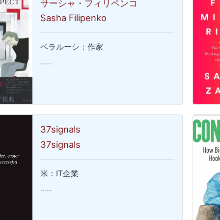
サーシャ・フィリペンコ
Sasha Filipenko
ベラルーシ：作家
……
37signals
37signals
米：IT企業
……