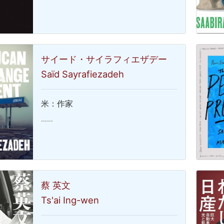
サイード・サイラフィエザデー
Saïd Sayrafiezadeh
米：作家
……
蔡 英文
Ts'ai Ing-wen