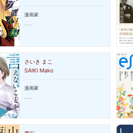
漫画家
……
さいき まこ
SAIKI Mako
漫画家
……