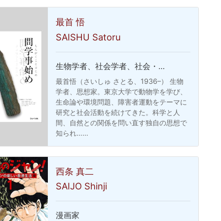
最首 悟
SAISHU Satoru
生物学者、社会学者、社会・…
最首悟（さいしゅ さとる、1936–） 生物
学者、思想家。東京大学で動物学を学び、
生命論や環境問題、障害者運動をテーマに
研究と社会活動を続けてきた。科学と人
間、自然との関係を問い直す独自の思想で
知られ……
西条 真二
SAIJO Shinji
漫画家