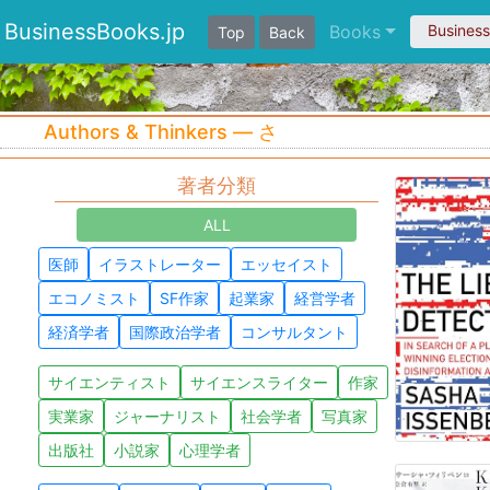
BusinessBooks.jp
Books
Busines
Top
Back
Authors & Thinkers — さ
著者分類
ALL
医師
イラストレーター
エッセイスト
エコノミスト
SF作家
起業家
経営学者
経済学者
国際政治学者
コンサルタント
サイエンティスト
サイエンスライター
作家
実業家
ジャーナリスト
社会学者
写真家
出版社
小説家
心理学者