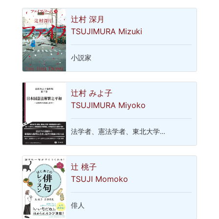
辻村 深月
TSUJIMURA Mizuki
小説家
辻村 みよ子
TSUJIMURA Miyoko
法学者、憲法学者、東北大学…
辻 桃子
TSUJI Momoko
俳人