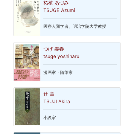
柘植 あづみ
TSUGE Azumi
医療人類学者、明治学院大学教授
つげ 義春
tsuge yoshiharu
漫画家・随筆家
辻 章
TSUJI Akira
小説家