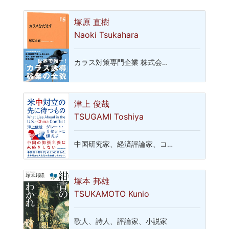
塚原 直樹
Naoki Tsukahara
カラス対策専門企業 株式会…
津上 俊哉
TSUGAMI Toshiya
中国研究家、経済評論家、コ…
塚本 邦雄
TSUKAMOTO Kunio
歌人、詩人、評論家、小説家