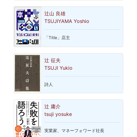
辻山 良雄
TSUJIYAMA Yoshio
「Title」店主
辻 征夫
TSUJI Yukio
詩人
辻 庸介
tsuji yosuke
実業家、マネーフォワード社長