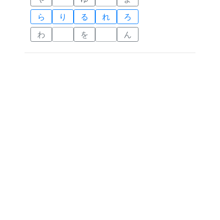
ら
り
る
れ
ろ
わ
を
ん