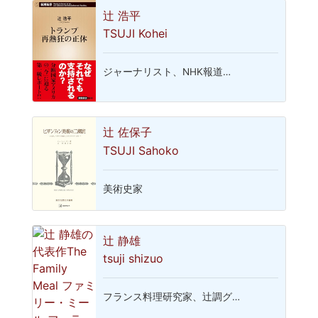
辻 浩平
TSUJI Kohei
ジャーナリスト、NHK報道…
辻 佐保子
TSUJI Sahoko
美術史家
辻 静雄
tsuji shizuo
フランス料理研究家、辻調グ…