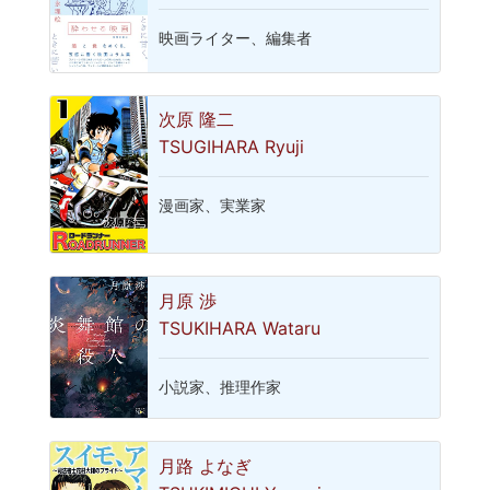
映画ライター、編集者
次原 隆二
TSUGIHARA Ryuji
漫画家、実業家
月原 渉
TSUKIHARA Wataru
小説家、推理作家
月路 よなぎ