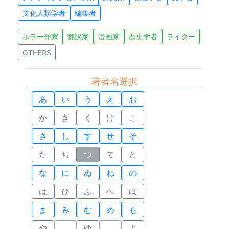
文化人類学者
編集者
ホラー作家
翻訳家
漫画家
歴史学者
ライター
OTHERS
著者名選択
あ
い
う
え
お
か
き
く
け
こ
さ
し
す
せ
そ
た
ち
つ
て
と
な
に
ぬ
ね
の
は
ひ
ふ
へ
ほ
ま
み
む
め
も
や
ゆ
よ