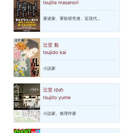
tsujita masanori
著述家、軍歌研究者、近現代…
辻堂 魁
tsujido kai
小説家
辻堂 ゆめ
tsujito yume
小説家、推理作家