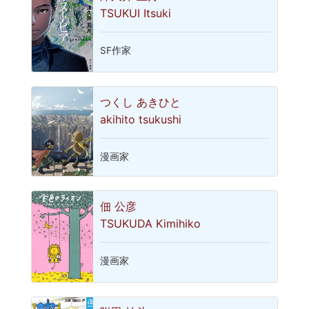
TSUKUI Itsuki
SF作家
つくし あきひと
akihito tsukushi
漫画家
佃 公彦
TSUKUDA Kimihiko
漫画家