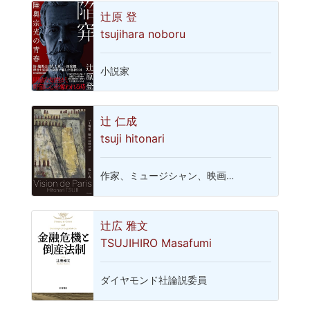
辻原 登
tsujihara noboru
小説家
辻 仁成
tsuji hitonari
作家、ミュージシャン、映画…
辻広 雅文
TSUJIHIRO Masafumi
ダイヤモンド社論説委員