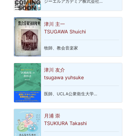
ジーエルアカデミア株式会社…
津川 主一
TSUGAWA Shuichi
牧師、教会音楽家
津川 友介
tsugawa yuhsuke
医師、UCLA公衆衛生大学…
月浦 崇
TSUKIURA Takashi