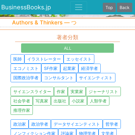
BusinessBooks.jp
Top
Back
Authors & Thinkers — つ
著者分類
ALL
医師
イラストレーター
エッセイスト
エコノミスト
SF作家
起業家
経済学者
国際政治学者
コンサルタント
サイエンティスト
サイエンスライター
作家
実業家
ジャーナリスト
社会学者
写真家
出版社
小説家
人類学者
推理作家
政治家
政治学者
データサイエンティスト
哲学者
ノンフィクション作家
評論家
物理学者
文学者