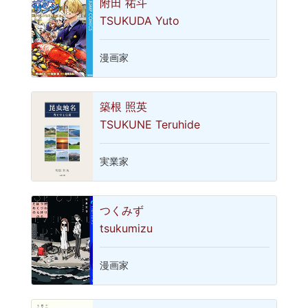
附田 祐斗
TSUKUDA Yuto
漫画家
築根 照英
TSUKUNE Teruhide
実業家
つくみず
tsukumizu
漫画家