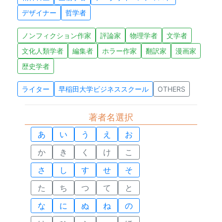
デザイナー
哲学者
ノンフィクション作家
評論家
物理学者
文学者
文化人類学者
編集者
ホラー作家
翻訳家
漫画家
歴史学者
ライター
早稲田大学ビジネススクール
OTHERS
著者名選択
あ
い
う
え
お
か
き
く
け
こ
さ
し
す
せ
そ
た
ち
つ
て
と
な
に
ぬ
ね
の