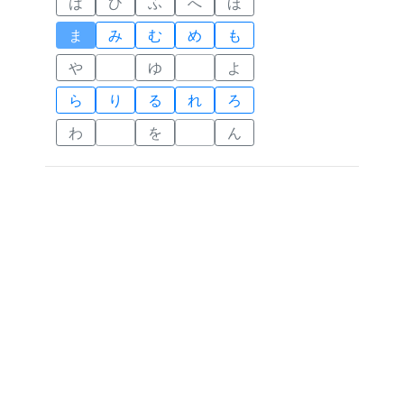
は
ひ
ふ
へ
ほ
ま
み
む
め
も
や
ゆ
よ
ら
り
る
れ
ろ
わ
を
ん