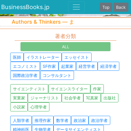
BusinessBooks.jp
Top
Back
Authors & Thinkers — ま
著者分類
ALL
医師
イラストレーター
エッセイスト
エコノミスト
SF作家
起業家
経営学者
経済学者
国際政治学者
コンサルタント
サイエンティスト
サイエンスライター
作家
実業家
ジャーナリスト
社会学者
写真家
出版社
小説家
心理学者
人類学者
推理作家
数学者
政治家
政治学者
精神科医
生物学者
データサイエンティスト