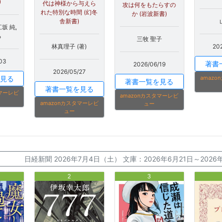
)
代は神様から与えら
攻は何をもたらすの
れた特別な時間 (幻冬
か (岩波新書)
舎新書)
江坂 純,
る
三牧 聖子
林真理子 (著)
20
03
著書
2026/06/19
2026/05/27
見る
amaz
著書一覧を見る
著書一覧を見る
タマーレビ
amazonカスタマーレビ
amazonカスタマーレビ
ュー
ュー
日経新聞 2026年7月4日（土） 文庫：2026年6月21日～20
2
3