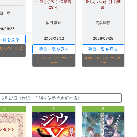
生涯と学説 (中公新書
決しないのか (中公新
2914)
書)
山口 厚
依田 高典
苅谷剛彦
26/06/23
2026/06/22
2026/06/25
一覧を見る
onカスタマーレビ
著書一覧を見る
著書一覧を見る
ュー
amazonカスタマーレビ
amazonカスタマーレビ
ュー
ュー
26年6月27日（横浜・有隣堂伊勢佐木町本店）
4
5
6