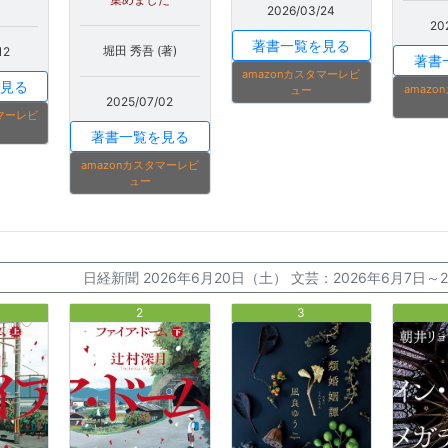
2026/03/24
20
著書一覧を見る
堀田 秀吾 (著)
12
著書
amazonカスタマーレビ
見る
amaz
ュー
2025/07/02
タマーレビ
著書一覧を見る
amazonカスタマーレビ
ュー
日経新聞 2026年6月20日（土） 文芸：2026年6月7日
2
3