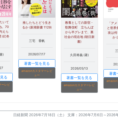
とたいて
推したちとどう生き
教養としての新宿・
「アメ
ぬ。70
るか (新潮新書 1129)
歌舞伎町 立ちんぼ
と世界危
与えら
から半グレまで、裏
攻は何
 (幻冬
社会の現在地 (朝日新
か 
三宅 香帆
書)
三
2026/07/17
著)
久田将義 (著)
著書一覧を見る
20
27
2026/05/13
amazonカスタマーレビ
著書
ュー
見る
著書一覧を見る
amaz
タマーレビ
amazonカスタマーレビ
ュー
日経新聞 2026年7月18日（土） 文庫：2026年7月6日～20