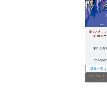
魔女と過ごし
間 (角川文
東野 圭吾 (
2026/06/
著書一覧を
amazonカス
ュー