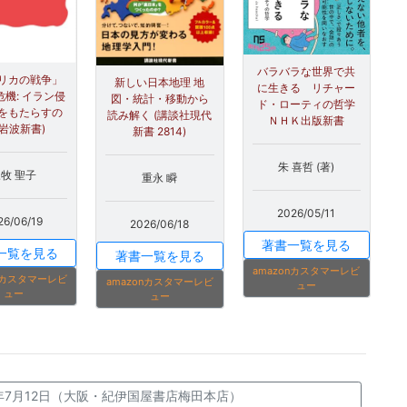
バラバラな世界で共
リカの戦争」
新しい日本地理 地
に生きる リチャー
機: イラン侵
図・統計・移動から
ド・ローティの哲学
をもたらすの
読み解く (講談社現代
ＮＨＫ出版新書
(岩波新書)
新書 2814)
朱 喜哲 (著)
牧 聖子
重永 瞬
2026/05/11
26/06/19
2026/06/18
著書一覧を見る
一覧を見る
著書一覧を見る
amazonカスタマーレビ
onカスタマーレビ
amazonカスタマーレビ
ュー
ュー
ュー
26年7月12日（大阪・紀伊国屋書店梅田本店）