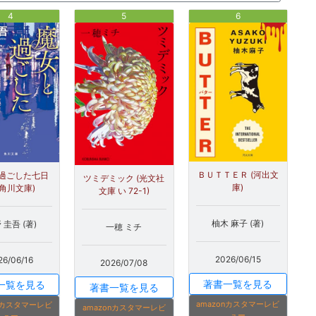
4
5
6
ＢＵＴＴＥＲ (河出文
過ごした七日
ツミデミック (光文社
庫)
(角川文庫)
文庫 い 72-1)
柚木 麻子 (著)
 圭吾 (著)
一穂 ミチ
2026/06/15
26/06/16
2026/07/08
著書一覧を見る
一覧を見る
著書一覧を見る
amazonカスタマーレビ
onカスタマーレビ
amazonカスタマーレビ
ュー