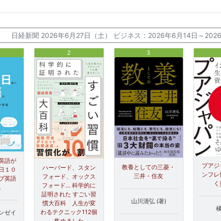
日経新聞 2026年6月27日（土） ビジネス：2026年6月14日～2
2
3
英語が
プアジ
教養としての三菱・
ハーバード、スタン
日１０
ンフレ
三井・住友
フォード、オックス
ブ英語
く
フォード… 科学的に
し
証明された すごい習
山川清弘 (著)
慣大百科 人生が変
橘
わるテクニック112個
ンゼイ
集めました