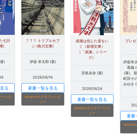
た七日
７７７ トリプルセブ
成瀬は信じた道をい
プレゼ
庫)
ン (角川文庫)
く（新潮文庫）
（「成瀬」シリー
ズ）
著)
伊坂 幸太郎 (著)
伊坂幸太
香織 
宮島未奈 (著)
(著)、
16
2026/06/16
町田その
みゆき 
見る
著書一覧を見る
2026/06/24
タマーレビ
amazonカスタマーレビ
著書一覧を見る
ュー
20
amazonカスタマーレビ
ュー
著書
amaz