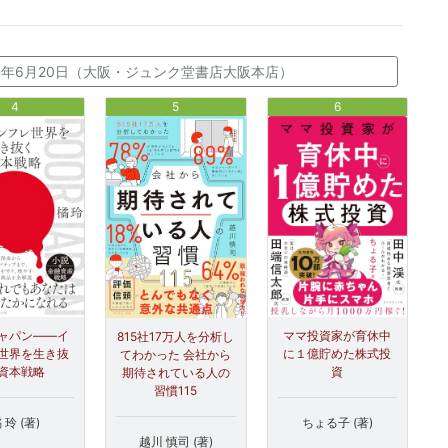
026年6月20日（大阪・ジュンク堂書店大阪本店）
4
5
6
ャパン――イ
ママ投資家が育休中
815社17万人を分析し
世界を生き抜
に１億貯めた株式投
てわかった 会社から
資本戦略
資
期待されている人の
習慣115
 玲 (著)
ちょる子 (著)
越川 慎司 (著)