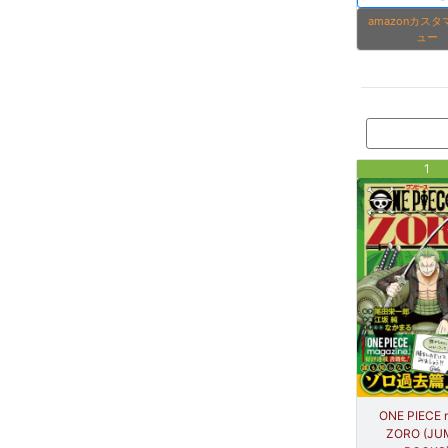
amazonカス
ュー
1
ONE PIECE 
ZORO (JUM