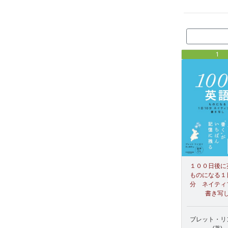
1
１００日後に
ものになる１
分 ネイティ
書き写
ブレット・リ