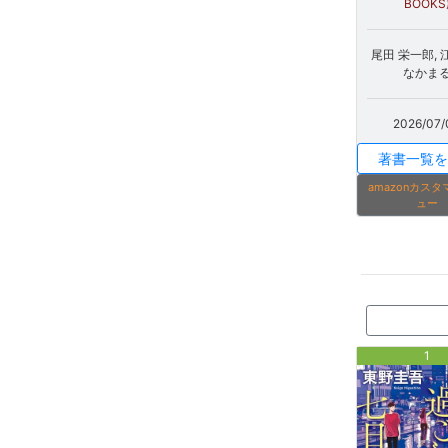
BOOKS
尾田 栄一郎, 
なかま
2026/07/
著書一覧を
amazonカス
ュー
1