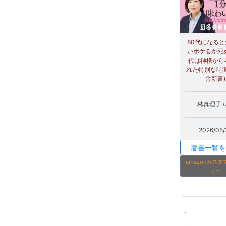
80代になる
いボケるか死
代は神様から
れた特別な時間
舎新書)
林真理子 (
2026/05/
著書一覧を
amazonカス
ュー