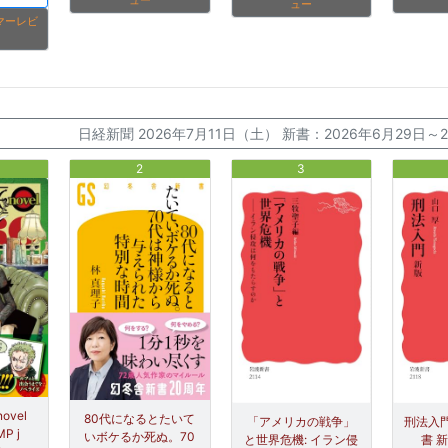
ュー
ュー
タマーレビ
日経新聞 2026年7月11日（土） 新書：2026年6月29日
2
3
novel
80代になるとたいて
「アメリカの戦争」
刑法入門
P j
いボケるか死ぬ。70
と世界危機: イラン侵
書 新