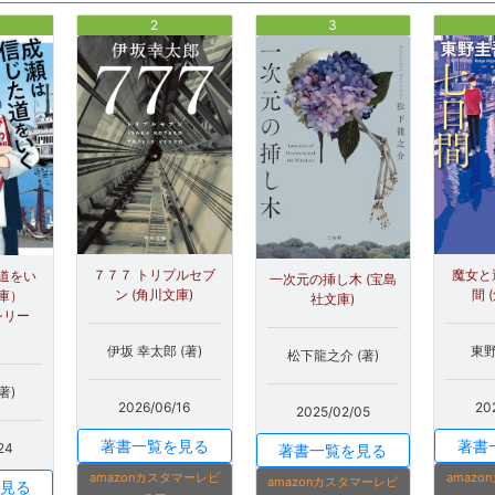
2
3
７７７ トリプルセブ
魔女と
道をい
一次元の挿し木 (宝島
ン (角川文庫)
間 
庫）
社文庫)
シリー
伊坂 幸太郎 (著)
東野
松下龍之介 (著)
著)
2026/06/16
20
2025/02/05
著書一覧を見る
著書
24
著書一覧を見る
amazonカスタマーレビ
amaz
amazonカスタマーレビ
見る