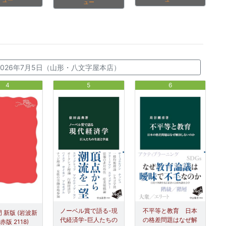
ュー
ュー
～2026年7月5日（山形・八文字屋本店）
4
5
6
ノーベル賞で語る-現
不平等と教育 日本
 新版 (岩波新
代経済学-巨人たちの
の格差問題はなぜ解
赤版 2118)