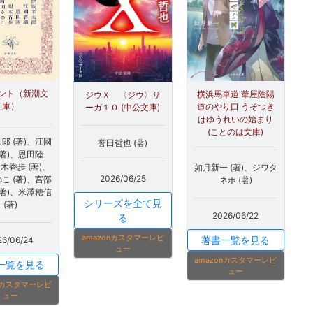
ント（新潮文
横浜馬車道 葦屋陰陽
ジウＸ 〈ジウ〉サ
庫）
道のやり口 うそつき
ーガ１０ (中公文庫)
はゆうれいの始まり
(ことのは文庫)
郎 (著)、江國
誉田哲也 (著)
(著)、恩田陸
梨木香歩 (著)、
如月新一 (著)、ジワタ
2026/06/25
こ (著)、宮部
ネホ (著)
(著)、米澤穂信
シリーズを全て見
(著)
2026/06/22
る
amazonカスタマーレビ
著書一覧を見る
26/06/24
ュー
amazonカスタマーレビ
一覧を見る
ュー
onカスタマーレビ
ュー