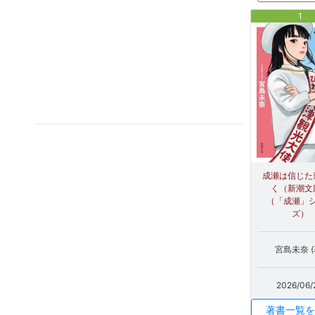
1
成瀬は信じた
く（新潮文
（「成瀬」
ズ）
宮島未奈 (
2026/06/
著書一覧を