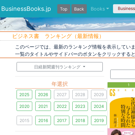
BusinessBooks.jp
Books
Busines
Top
Back
ビジネス書 ランキング（最新情報）
このページでは、最新のランキング情報を表示してい
一覧のタイトルやサイドバーのボタンをクリックする
日経新聞週刊ランキング
年選択
1
2025
2026
2027
2028
2029
2020
2021
2022
2023
2024
2015
2016
2017
2018
2019