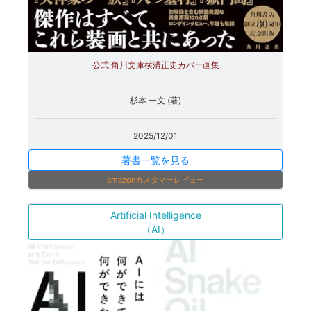
公式 角川文庫横溝正史カバー画集
杉本 一文 (著)
2025/12/01
著書一覧を見る
amazonカスタマーレビュー
Artificial Intelligence
（AI）