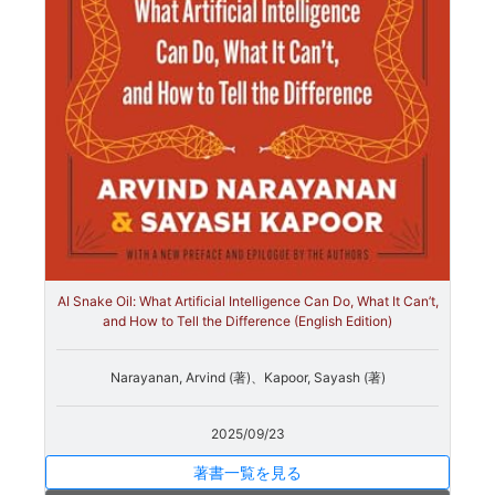
AI Snake Oil: What Artificial Intelligence Can Do, What It Can’t,
and How to Tell the Difference (English Edition)
Narayanan, Arvind (著)、Kapoor, Sayash (著)
2025/09/23
著書一覧を見る