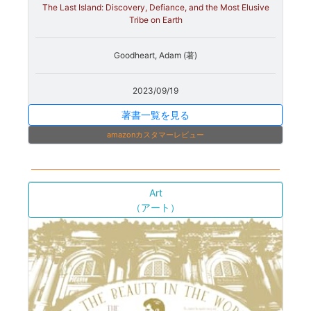
The Last Island: Discovery, Defiance, and the Most Elusive
Tribe on Earth
Goodheart, Adam (著)
2023/09/19
著書一覧を見る
amazonカスタマーレビュー
Art
（アート）