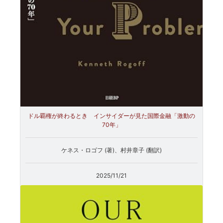
ドル覇権が終わるとき インサイダーが見た国際金融「激動の
70年」
ケネス・ロゴフ (著)、村井章子 (翻訳)
2025/11/21