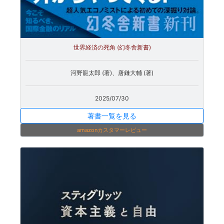
世界経済の死角 (幻冬舎新書)
河野龍太郎 (著)、唐鎌大輔 (著)
2025/07/30
著書一覧を見る
amazonカスタマーレビュー