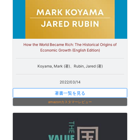
How the World Became Rich: The Historical Origins of
Economic Growth (English Edition)
Koyama, Mark (著)、Rubin, Jared (著)
2022/03/14
著書一覧を見る
amazonカスタマーレビュー