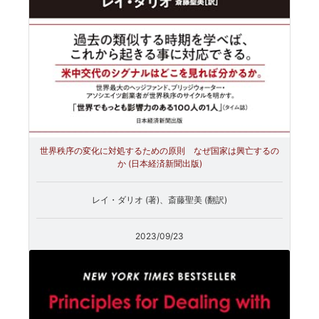
世界秩序の変化に対処するための原則 なぜ国家は興亡するの
か (日本経済新聞出版)
レイ・ダリオ (著)、斎藤聖美 (翻訳)
2023/09/23