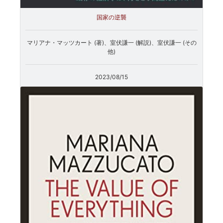
国家の逆襲
マリアナ・マッツカート (著)、室伏謙一 (解説)、室伏謙一 (その
他)
2023/08/15