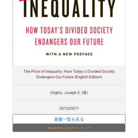
The Price of Inequality: How Today's Divided Society
Endangers Our Future (English Edition)
Stiglitz, Joseph E. (著)
2012/06/11
著書一覧を見る
amazonカスタマーレビュー