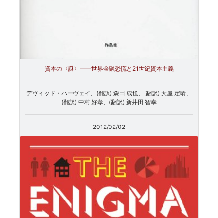
資本の〈謎〉――世界金融恐慌と21世紀資本主義
デヴィッド・ハーヴェイ、(翻訳) 森田 成也、(翻訳) 大屋 定晴、
(翻訳) 中村 好孝、(翻訳) 新井田 智幸
2012/02/02