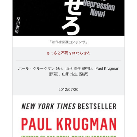
さっさと不況を終わらせろ
ポール・クルーグマン (著)、山形 浩生 (解説)、Paul Krugman
(原著)、山形 浩生 (翻訳)
2012/07/20