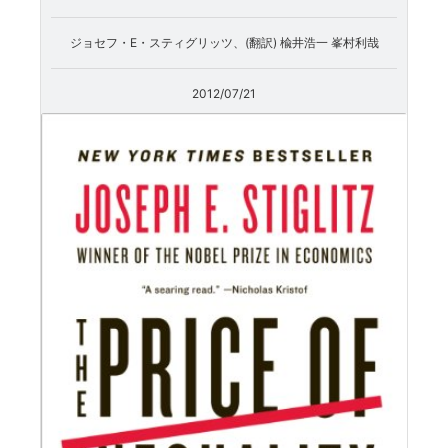
ジョセフ・E・スティグリッツ、(翻訳) 楡井浩一 峯村利哉
2012/07/21