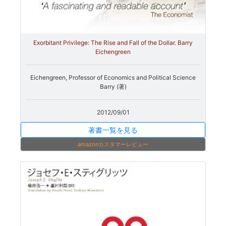
Exorbitant Privilege: The Rise and Fall of the Dollar. Barry
Eichengreen
Eichengreen, Professor of Economics and Political Science
Barry (著)
2012/09/01
著書一覧を見る
amazonカスタマーレビュー