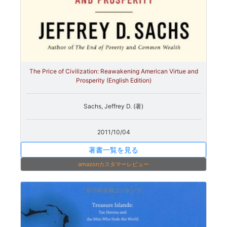
The Price of Civilization: Reawakening American Virtue and
Prosperity (English Edition)
Sachs, Jeffrey D. (著)
2011/10/04
著書一覧を見る
amazonカスタマーレビュー