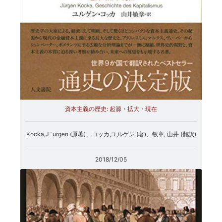
資本主義の歴史: 起源・拡大・現在
Kocka,J¨urgen (原著)、コッカ,ユルゲン (著)、敏章, 山井 (翻訳)
2018/12/05