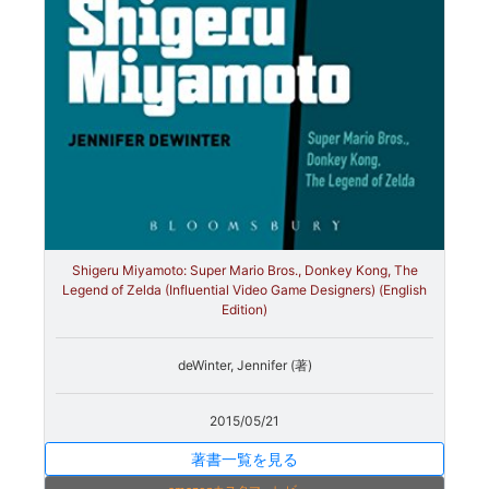
Shigeru Miyamoto: Super Mario Bros., Donkey Kong, The
Legend of Zelda (Influential Video Game Designers) (English
Edition)
deWinter, Jennifer (著)
2015/05/21
著書一覧を見る