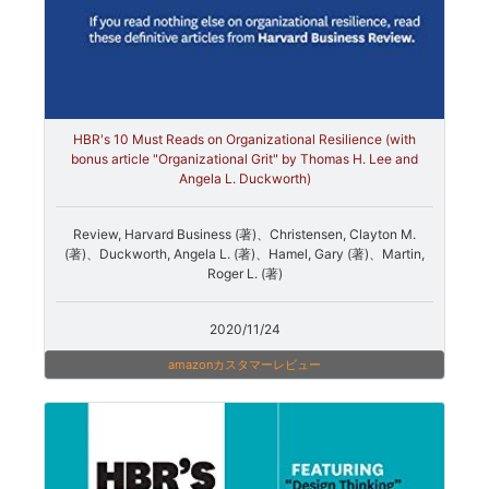
HBR's 10 Must Reads on Organizational Resilience (with
bonus article "Organizational Grit" by Thomas H. Lee and
Angela L. Duckworth)
Review, Harvard Business (著)、Christensen, Clayton M.
(著)、Duckworth, Angela L. (著)、Hamel, Gary (著)、Martin,
Roger L. (著)
2020/11/24
amazonカスタマーレビュー