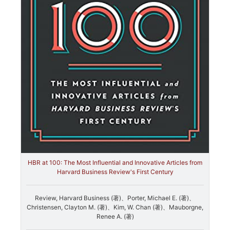
HBR at 100: The Most Influential and Innovative Articles from
Harvard Business Review's First Century
Review, Harvard Business (著)、Porter, Michael E. (著)、
Christensen, Clayton M. (著)、Kim, W. Chan (著)、Mauborgne,
Renee A. (著)