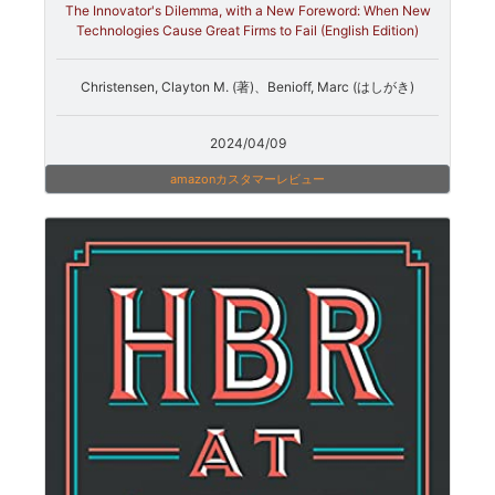
The Innovator's Dilemma, with a New Foreword: When New
Technologies Cause Great Firms to Fail (English Edition)
Christensen, Clayton M. (著)、Benioff, Marc (はしがき)
2024/04/09
amazonカスタマーレビュー