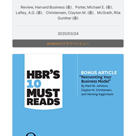
Review, Harvard Business (著)、Porter, Michael E. (著)、
Lafley, A.G. (著)、Christensen, Clayton M. (著)、McGrath, Rita
Gunther (著)
2020/03/24
amazonカスタマーレビュー