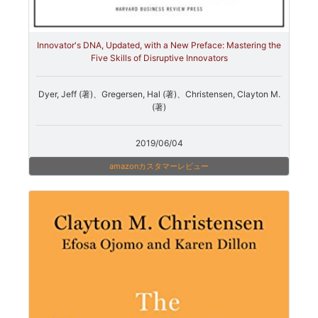
Innovator's DNA, Updated, with a New Preface: Mastering the
Five Skills of Disruptive Innovators
Dyer, Jeff (著)、Gregersen, Hal (著)、Christensen, Clayton M.
(著)
2019/06/04
amazonカスタマーレビュー