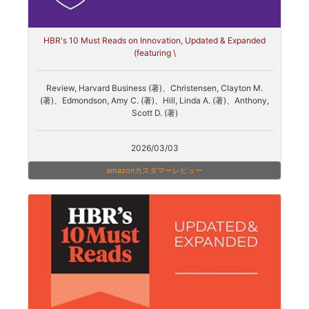
HBR's 10 Must Reads on Innovation, Updated & Expanded
(featuring \
Review, Harvard Business (著)、Christensen, Clayton M.
(著)、Edmondson, Amy C. (著)、Hill, Linda A. (著)、Anthony,
Scott D. (著)
2026/03/03
amazonカスタマーレビュー