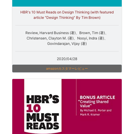
HBR's 10 Must Reads on Design Thinking (with featured
article "Design Thinking" By Tim Brown)
Review, Harvard Business (著)、Brown, Tim (著)、
Christensen, Clayton M. (著)、Nooyi, Indra (著)、
Govindarajan, Vijay (著)
2020/04/28
amazonカスタマーレビュー