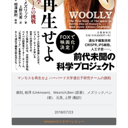
マンモスを再生せよ ハーバード大学遺伝子研究チームの挑戦
康則, 相澤 (Unknown)、Mezrich,Ben (原著)、メズリック,ベン
(著)、元美, 上野 (翻訳)
2018/07/23
amazonカスタマーレビュー