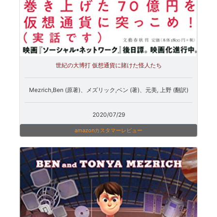
世紀の大博打 仮想通貨に賭けた怪人たち
Mezrich,Ben (原著)、メズリック,ベン (著)、元美, 上野 (翻訳)
2020/07/29
amazonカスタマーレビュー