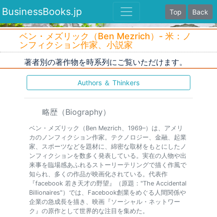
BusinessBooks.jp
Top
Back
ベン・メズリック（Ben Mezrich）- 米：ノ
ンフィクション作家、小説家
著者別の著作物を時系列にご覧いただけます。
Authors ＆ Thinkers
略歴（Biography）
ベン・メズリック（Ben Mezrich、1969–）は、アメリ
カのノンフィクション作家。テクノロジー、金融、起業
家、スポーツなどを題材に、綿密な取材をもとにしたノ
ンフィクションを数多く発表している。実在の人物や出
来事を臨場感あふれるストーリーテリングで描く作風で
知られ、多くの作品が映画化されている。代表作
『facebook 若き天才の野望』（原題："The Accidental
Billionaires"）では、Facebook創業をめぐる人間関係や
企業の急成長を描き、映画『ソーシャル・ネットワー
ク』の原作として世界的な注目を集めた。