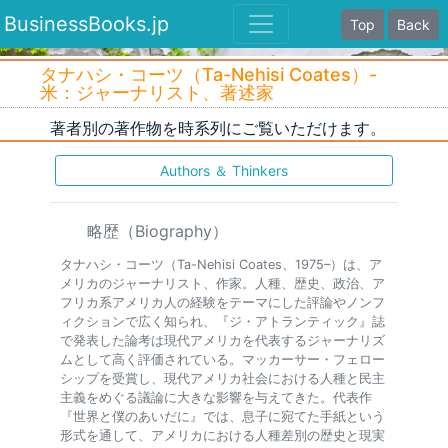
BusinessBooks.jp
Top
Back
タナハシ・コーツ（Ta-Nehisi Coates）-
米：ジャーナリスト、著述家
著者別の著作物を時系列にご覧いただけます。
Authors ＆ Thinkers
略歴（Biography）
タナハシ・コーツ（Ta-Nehisi Coates、1975–）は、ア
メリカのジャーナリスト、作家。人種、歴史、政治、ア
フリカ系アメリカ人の経験をテーマにした評論やノンフ
ィクションで広く知られ、『ジ・アトランティック』誌
で発表した論考は現代アメリカを代表するジャーナリズ
ムとして高く評価されている。マッカーサー・フェロー
シップを受賞し、現代アメリカ社会における人種と民主
主義をめぐる議論に大きな影響を与えてきた。代表作
『世界と僕のあいだに』では、息子に宛てた手紙という
形式を通して、アメリカにおける人種差別の歴史と現実