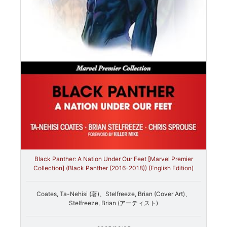
Black Panther: A Nation Under Our Feet [Marvel Premier
Collection] (Black Panther (2016-2018)) (English Edition)
Coates, Ta-Nehisi (著)、Stelfreeze, Brian (Cover Art)、
Stelfreeze, Brian (アーティスト)