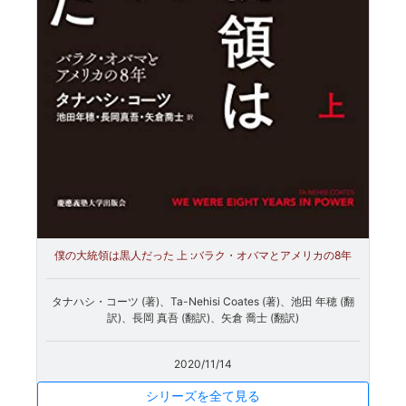
僕の大統領は黒人だった 上 :バラク・オバマとアメリカの8年
タナハシ・コーツ (著)、Ta-Nehisi Coates (著)、池田 年穂 (翻
訳)、長岡 真吾 (翻訳)、矢倉 喬士 (翻訳)
2020/11/14
シリーズを全て見る