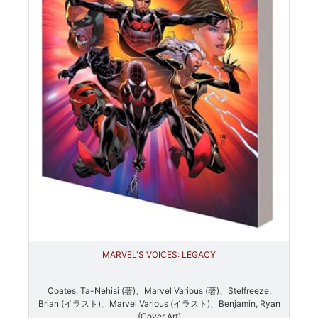
MARVEL'S VOICES: LEGACY
Coates, Ta-Nehisi (著)、Marvel Various (著)、Stelfreeze,
Brian (イラスト)、Marvel Various (イラスト)、Benjamin, Ryan
(Cover Art)