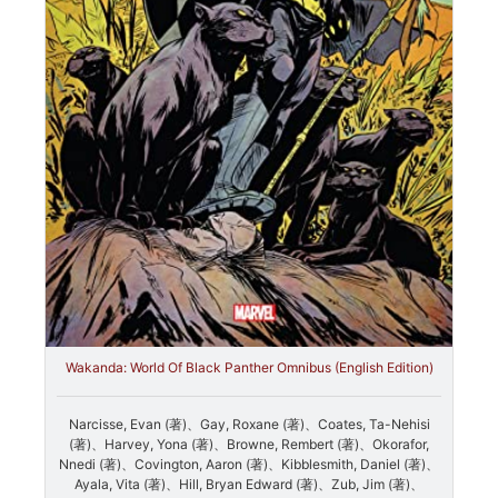
Wakanda: World Of Black Panther Omnibus (English Edition)
Narcisse, Evan (著)、Gay, Roxane (著)、Coates, Ta-Nehisi
(著)、Harvey, Yona (著)、Browne, Rembert (著)、Okorafor,
Nnedi (著)、Covington, Aaron (著)、Kibblesmith, Daniel (著)、
Ayala, Vita (著)、Hill, Bryan Edward (著)、Zub, Jim (著)、