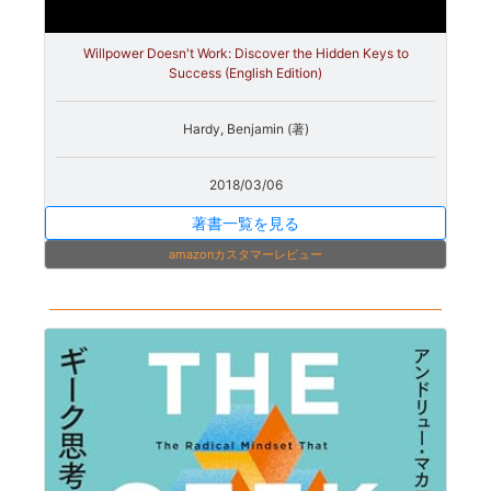
Willpower Doesn't Work: Discover the Hidden Keys to
Success (English Edition)
Hardy, Benjamin (著)
2018/03/06
著書一覧を見る
amazonカスタマーレビュー