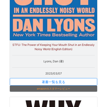
STFU: The Power of Keeping Your Mouth Shut in an Endlessly
Noisy World (English Edition)
Lyons, Dan (著)
2023/03/07
著書一覧を見る
amazonカスタマーレビュー