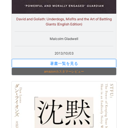
David and Goliath: Underdogs, Misfits and the Art of Battling
Giants (English Edition)
Malcolm Gladwell
2013/10/03
著書一覧を見る
amazonカスタマーレビュー