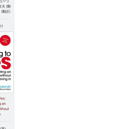
ユーリ
宣夫 (翻
 (翻訳)
01
Yes:
g an
ithout
n
r (著)、