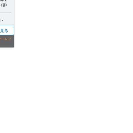
m (著)
07
見る
タマーレビ