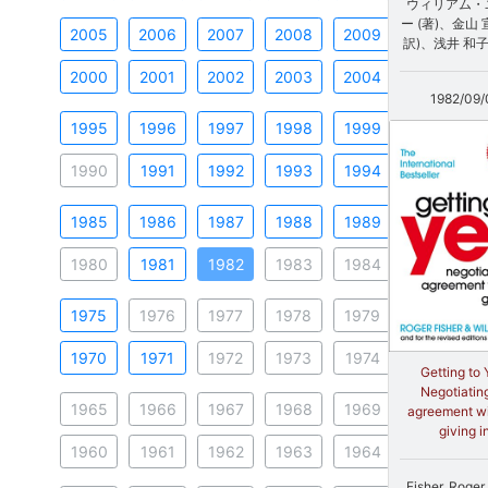
ウィリアム・
ー (著)、金山 
2005
2006
2007
2008
2009
訳)、浅井 和子
2000
2001
2002
2003
2004
1982/09/
1995
1996
1997
1998
1999
1990
1991
1992
1993
1994
1985
1986
1987
1988
1989
1980
1981
1982
1983
1984
1975
1976
1977
1978
1979
1970
1971
1972
1973
1974
Getting to 
Negotiatin
1965
1966
1967
1968
1969
agreement w
giving i
1960
1961
1962
1963
1964
Fisher, Roge