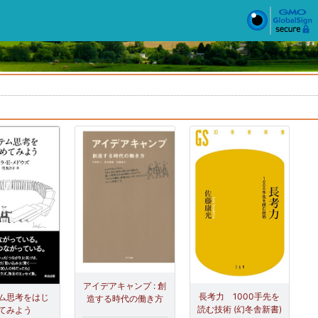
アイデアキャンプ : 創
長考力 1000手先を
ム思考をはじ
造する時代の働き方
読む技術 (幻冬舎新書)
てみよう