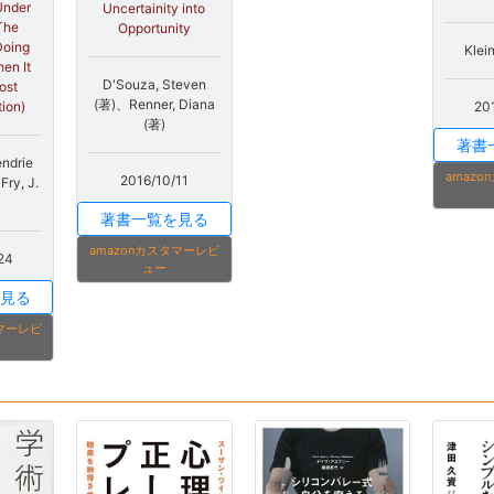
Under
Uncertainity into
The
Opportunity
Doing
Klei
en It
D'Souza, Steven
ost
(著)、Renner, Diana
tion)
20
(著)
著書
endrie
amaz
2016/10/11
ry, J.
著書一覧を見る
amazonカスタマーレビ
24
ュー
見る
タマーレビ