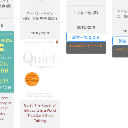
シュト
弘典 (翻
ドネラ
中谷内一也 (著)
スーザン・ケイン
ズ、(
(著)、古草 秀子 (翻訳)
18
2015/12/16
20
2015/12/18
著書一覧を見る
著書
amazonカスタマーレビ
amaz
ュー
Horse:
tory of
Quiet: The Power of
ention,
Introverts in a World
very
That Can't Stop
tion)
Talking