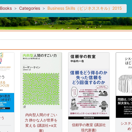
sBooks
Categories
Business Skills（ビジネススキル）2015
。
内向型人間のすごい
そう
力 静かな人が世界を
システ
信頼学の教室 (講談社
変える (講談社+α文
め
現代新書)
庫)