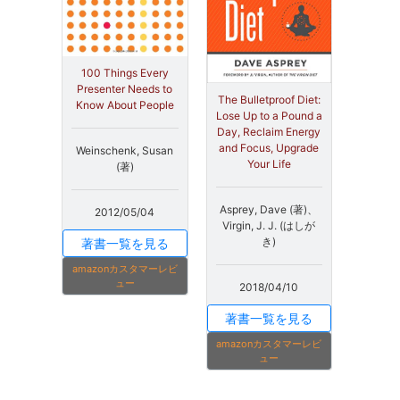
100 Things Every
Presenter Needs to
The Bulletproof Diet:
Know About People
Lose Up to a Pound a
Day, Reclaim Energy
and Focus, Upgrade
Weinschenk, Susan
Your Life
(著)
Asprey, Dave (著)、
2012/05/04
Virgin, J. J. (はしが
き)
著書一覧を見る
amazonカスタマーレビ
ュー
2018/04/10
著書一覧を見る
amazonカスタマーレビ
ュー