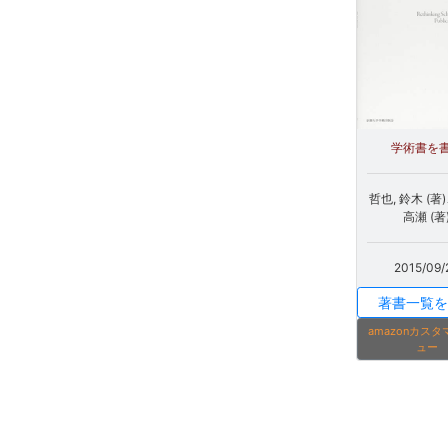
学術書を
哲也, 鈴木 (著
高瀬 (著
2015/09/
著書一覧を
amazonカス
ュー