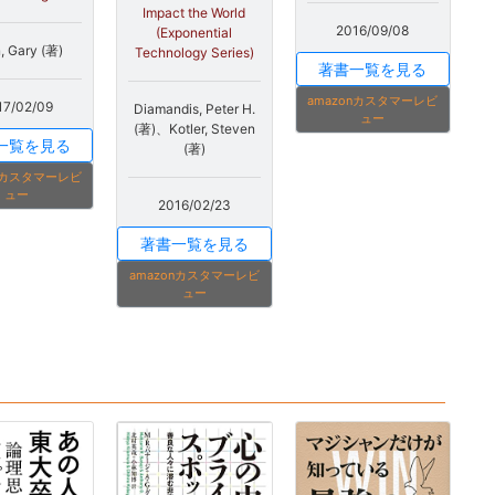
Impact the World
2016/09/08
(Exponential
n, Gary (著)
Technology Series)
著書一覧を見る
amazonカスタマーレビ
17/02/09
Diamandis, Peter H.
ュー
(著)、Kotler, Steven
一覧を見る
(著)
onカスタマーレビ
ュー
2016/02/23
著書一覧を見る
amazonカスタマーレビ
ュー