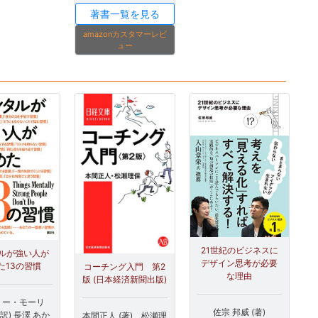
著書一覧を見る
amazonカスタマーレビ
ュー
21世紀のビジネスに
ルが強い人が
デザイン思考が必要
た13の習慣
コーチング入門 第2
な理由
版 (日本経済新聞出版)
ミー・モーリ
佐宗 邦威 (著)
訳) 長澤 あか
本間正人 (著)、松瀬理