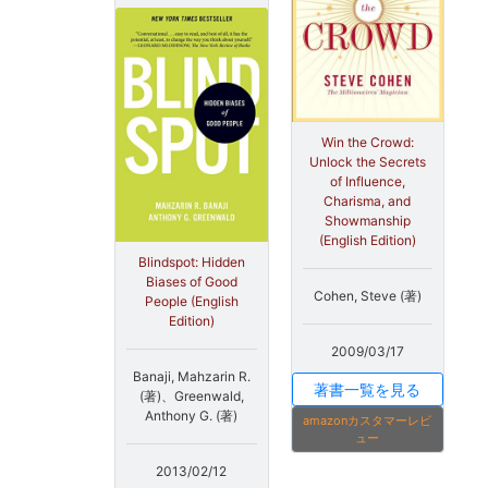
Win the Crowd:
Unlock the Secrets
of Influence,
Charisma, and
Showmanship
(English Edition)
Blindspot: Hidden
Biases of Good
Cohen, Steve (著)
People (English
Edition)
2009/03/17
Banaji, Mahzarin R.
著書一覧を見る
(著)、Greenwald,
Anthony G. (著)
amazonカスタマーレビ
ュー
2013/02/12