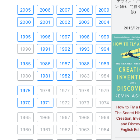
ケヴィン・ア
ン (著)、門脇 
2005
2006
2007
2008
2009
訳)
2000
2001
2002
2003
2004
2015/12/
1995
1996
1997
1998
1999
1990
1991
1992
1993
1994
1985
1986
1987
1988
1989
1980
1981
1982
1983
1984
1975
1976
1977
1978
1979
1970
1971
1972
1973
1974
How to Fly a 
The Secret His
1965
1966
1967
1968
1969
Creation, Inv
and Disco
1960
1961
1962
1963
1964
(English Edi