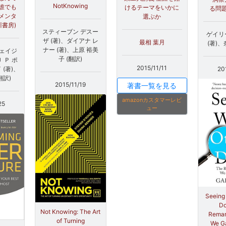
NotKnowing
誰でも
けるテーマをいかに
る問
メンタ
選ぶか
川書房)
スティーブン デスー
ゲイリ
ザ (著)、ダイアナ レ
最相 葉月
(著)、
ナー (著)、上原 裕美
ウェイジ
子 (翻訳)
Ｊ Ｐ ポ
2015/11/11
20
(著)、
翻訳)
2015/11/19
著書一覧を見る
amazonカスタマーレビ
25
ュー
Seeing
Do
Not Knowing: The Art
Remar
of Turning
We Ga