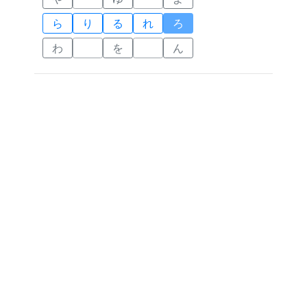
ら
り
る
れ
ろ
わ
を
ん