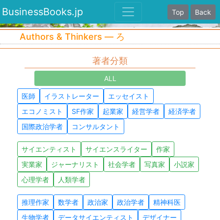
BusinessBooks.jp
Top
Back
Authors & Thinkers — ろ
著者分類
ALL
医師
イラストレーター
エッセイスト
エコノミスト
SF作家
起業家
経営学者
経済学者
国際政治学者
コンサルタント
サイエンティスト
サイエンスライター
作家
実業家
ジャーナリスト
社会学者
写真家
小説家
心理学者
人類学者
推理作家
数学者
政治家
政治学者
精神科医
生物学者
データサイエンティスト
デザイナー