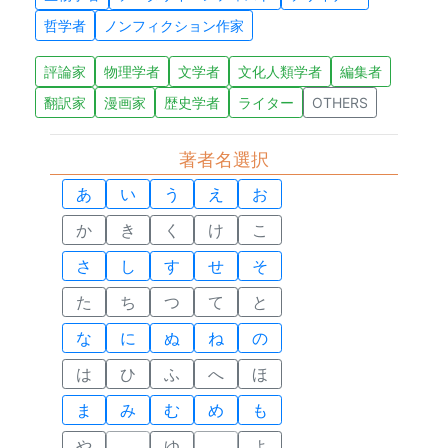
哲学者
ノンフィクション作家
評論家
物理学者
文学者
文化人類学者
編集者
翻訳家
漫画家
歴史学者
ライター
OTHERS
著者名選択
あ
い
う
え
お
か
き
く
け
こ
さ
し
す
せ
そ
た
ち
つ
て
と
な
に
ぬ
ね
の
は
ひ
ふ
へ
ほ
ま
み
む
め
も
や
ゆ
よ