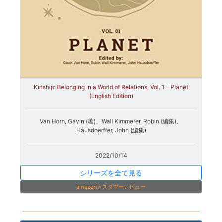
Kinship: Belonging in a World of Relations, Vol. 1 – Planet
(English Edition)
Van Horn, Gavin (著)、Wall Kimmerer, Robin (編集)、
Hausdoerffer, John (編集)
2022/10/14
シリーズを全て見る
amazonカスタマーレビュー