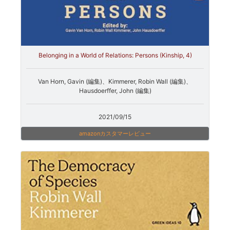
Belonging in a World of Relations: Persons (Kinship, 4)
Van Horn, Gavin (編集)、Kimmerer, Robin Wall (編集)、
Hausdoerffer, John (編集)
2021/09/15
amazonカスタマーレビュー