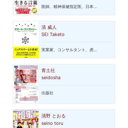
医師、精神保健指定医、日本…
清 威人
SEI Taketo
実業家、コンサルタント、虎…
青土社
seidosha
出版社
清野 とおる
seino toru