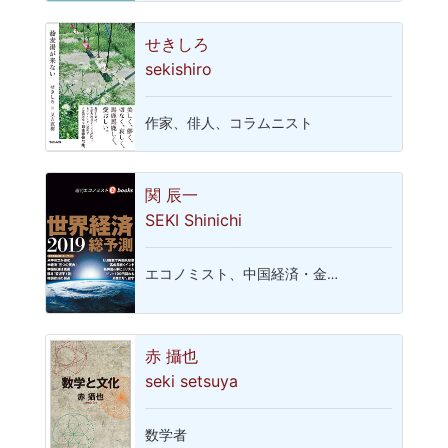
せきしろ
sekishiro
作家、俳人、コラムニスト
関 辰一
SEKI Shinichi
エコノミスト、中国経済・金…
赤 攝也
seki setsuya
数学者