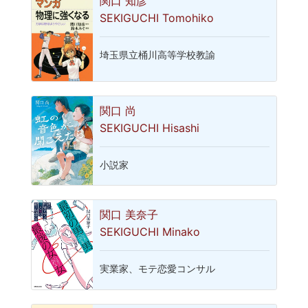
関口 知彦
SEKIGUCHI Tomohiko
埼玉県立桶川高等学校教諭
関口 尚
SEKIGUCHI Hisashi
小説家
関口 美奈子
SEKIGUCHI Minako
実業家、モテ恋愛コンサル