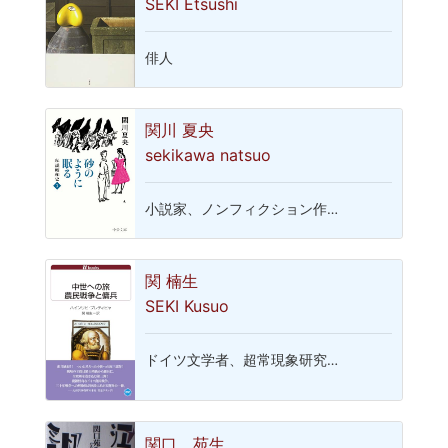
SEKI Etsushi
俳人
関川 夏央
sekikawa natsuo
小説家、ノンフィクション作…
関 楠生
SEKI Kusuo
ドイツ文学者、超常現象研究…
関口 苑生