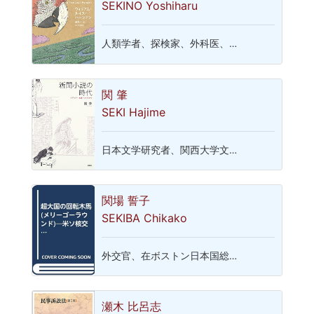
SEKINO Yoshiharu
人類学者、探検家、外科医、…
関 肇
SEKI Hajime
日本文学研究者、関西大学文…
関場 誓子
SEKIBA Chikako
外交官、在ボストン日本国総…
瀬木 比呂志