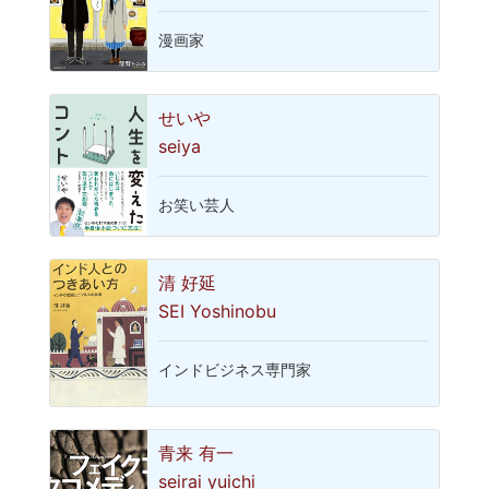
漫画家
せいや
seiya
お笑い芸人
清 好延
SEI Yoshinobu
インドビジネス専門家
青来 有一
seirai yuichi