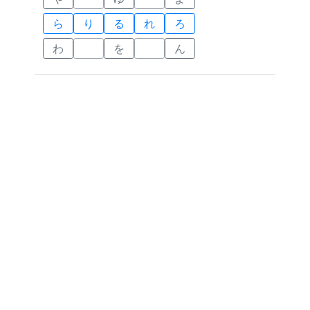
ら
り
る
れ
ろ
わ
を
ん