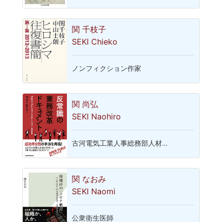
関 千枝子
SEKI Chieko
ノンフィクション作家
関 尚弘
SEKI Naohiro
古河電気工業人事総務部人材…
関 なおみ
SEKI Naomi
公衆衛生医師