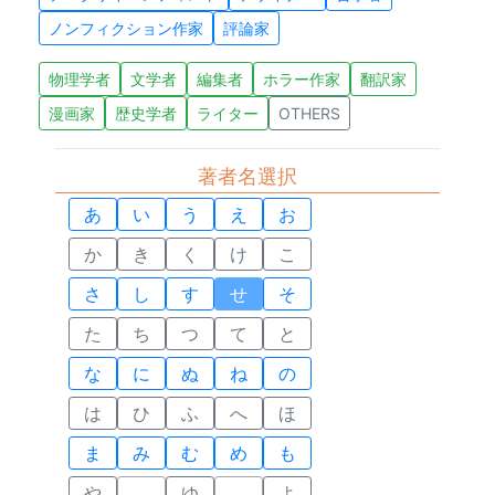
ノンフィクション作家
評論家
物理学者
文学者
編集者
ホラー作家
翻訳家
漫画家
歴史学者
ライター
OTHERS
著者名選択
あ
い
う
え
お
か
き
く
け
こ
さ
し
す
せ
そ
た
ち
つ
て
と
な
に
ぬ
ね
の
は
ひ
ふ
へ
ほ
ま
み
む
め
も
や
ゆ
よ