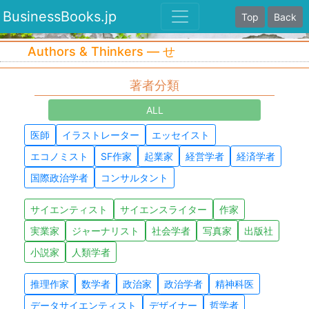
BusinessBooks.jp
Top
Back
Authors & Thinkers — せ
著者分類
ALL
医師
イラストレーター
エッセイスト
エコノミスト
SF作家
起業家
経営学者
経済学者
国際政治学者
コンサルタント
サイエンティスト
サイエンスライター
作家
実業家
ジャーナリスト
社会学者
写真家
出版社
小説家
人類学者
推理作家
数学者
政治家
政治学者
精神科医
データサイエンティスト
デザイナー
哲学者