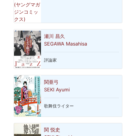
瀬川 昌久
SEGAWA Masahisa
評論家
関亜弓
SEKI Ayumi
歌舞伎ライター
関 悦史