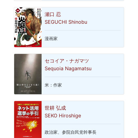
瀬口 忍
SEGUCHI Shinobu
漫画家
セコイア・ナガマツ
Sequoia Nagamatsu
米：作家
世耕 弘成
SEKO Hiroshige
政治家、参院自民党幹事長