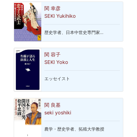
関 幸彦
SEKI Yukihiko
歴史学者、日本中世史専門家…
関 容子
SEKI Yoko
エッセイスト
関 良基
seki yoshiki
農学・歴史学者、拓殖大学教授