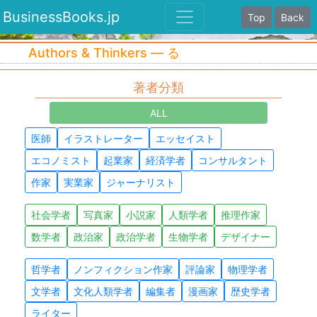
BusinessBooks.jp
Top
Back
Authors & Thinkers — る
著者分類
ALL
医師
イラストレーター
エッセイスト
エコノミスト
起業家
経済学者
コンサルタント
作家
実業家
ジャーナリスト
社会学者
写真家
小説家
人類学者
推理作家
数学者
政治家
政治学者
生物学者
デザイナー
哲学者
ノンフィクション作家
評論家
物理学者
文学者
文化人類学者
編集者
漫画家
歴史学者
ライター