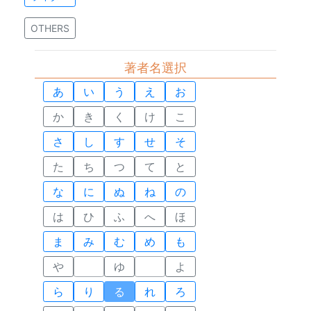
OTHERS
著者名選択
あ
い
う
え
お
か
き
く
け
こ
さ
し
す
せ
そ
た
ち
つ
て
と
な
に
ぬ
ね
の
は
ひ
ふ
へ
ほ
ま
み
む
め
も
や
ゆ
よ
ら
り
る
れ
ろ