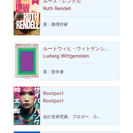
ルース・レンデル
Ruth Rendell
英：推理作家
ルートウィヒ・ウィトゲンシ…
Ludwig Wittgenstein
英：哲学者
Rootport
Rootport
会計史研究家、ブロガー、小…