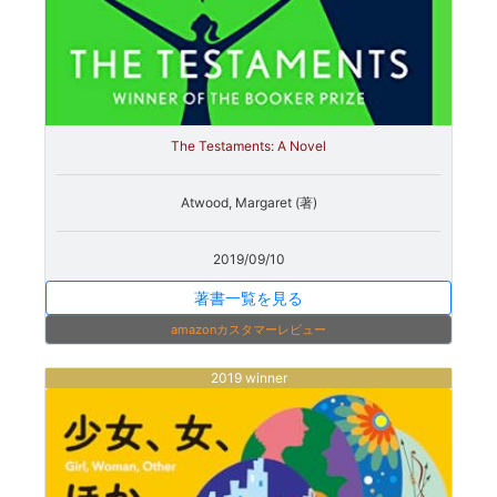
The Testaments: A Novel
Atwood, Margaret (著)
2019/09/10
著書一覧を見る
amazonカスタマーレビュー
2019 winner