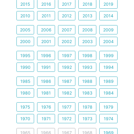
2015
2016
2017
2018
2019
2010
2011
2012
2013
2014
2005
2006
2007
2008
2009
2000
2001
2002
2003
2004
1995
1996
1997
1998
1999
1990
1991
1992
1993
1994
1985
1986
1987
1988
1989
1980
1981
1982
1983
1984
1975
1976
1977
1978
1979
1970
1971
1972
1973
1974
1965
1966
1967
1968
1969