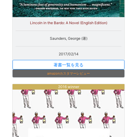
Lincoln in the Bardo: A Novel (English Edition)
Saunders, George (著)
2017/02/14
著書一覧を見る
amazonカスタマーレビュー
2016 winner