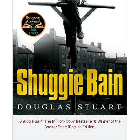
Shuggie Bain: The Million-Copy Bestseller & Winner of the
Booker Prize (English Edition)