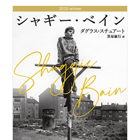
2020 winner