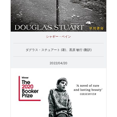
シャギー・ベイン
ダグラス・スチュアート (著)、黒原 敏行 (翻訳)
2022/04/20