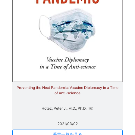
Preventing the Next Pandemic: Vaccine Diplomacy in a Time
of Anti-science
Hotez, Peter J., M.D., Ph.D. (著)
2021/03/02
著書一覧を見る