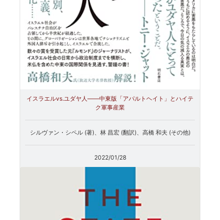
イスラエルvs.ユダヤ人――中東版「アパルトヘイト」とハイテ
ク軍事産業
シルヴァン・シペル (著)、林 昌宏 (翻訳)、高橋 和夫 (その他)
2022/01/28