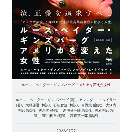
ルース・ベイダー・ギンズバーグ アメリカを変えた女性
ルース・ベイダー・ギンズバーグ (著)、アマンダ・L・タイラー
(著)、大林啓吾 (翻訳)、石新智規 (翻訳)、青野篤 (翻訳)、大河内
美紀 (翻訳)、樫尾洵 (翻訳)、黒澤修一郎 (翻訳)、榊原美紀 (翻
訳)、菅谷麻衣 (翻訳)、高畑英一郎 (翻訳)
2022/01/27