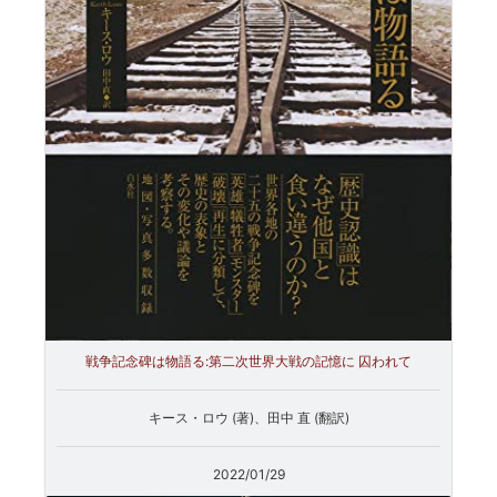
戦争記念碑は物語る:第二次世界大戦の記憶に 囚われて
キース・ロウ (著)、田中 直 (翻訳)
2022/01/29