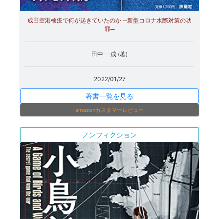
成田空港検疫で何が起きていたのか ─新型コロナ水際対策の功
罪─
田中 一成 (著)
2022/01/27
著書一覧を見る
amazonカスタマーレビュー
ノンフィクション