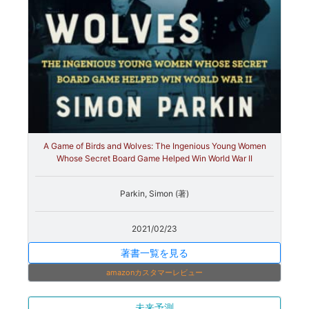
A Game of Birds and Wolves: The Ingenious Young Women
Whose Secret Board Game Helped Win World War II
Parkin, Simon (著)
2021/02/23
著書一覧を見る
amazonカスタマーレビュー
未来予測