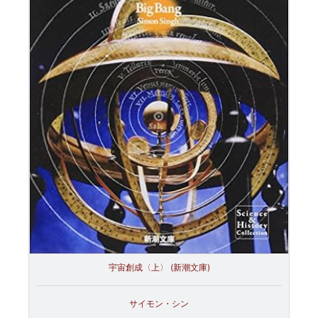
宇宙創成〈上〉 (新潮文庫)
サイモン・シン