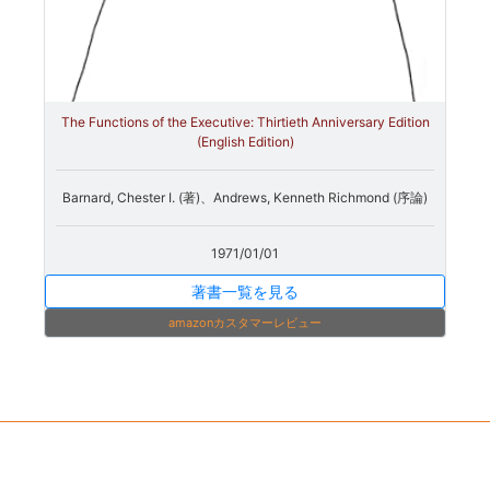
The Functions of the Executive: Thirtieth Anniversary Edition
(English Edition)
Barnard, Chester I. (著)、Andrews, Kenneth Richmond (序論)
1971/01/01
著書一覧を見る
amazonカスタマーレビュー