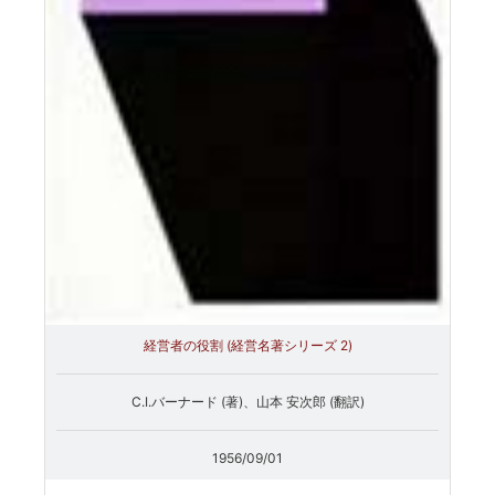
経営者の役割 (経営名著シリーズ 2)
C.I.バーナード (著)、山本 安次郎 (翻訳)
1956/09/01