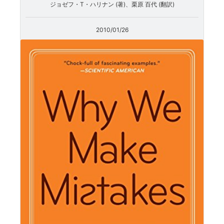
ジョゼフ・T・ハリナン (著)、栗原 百代 (翻訳)
2010/01/26