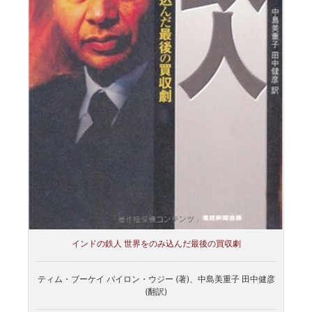
インドの鉄人 世界をのみ込んだ最後の買収劇
ティム・ブーケイ バイロン・ウジー (著)、中島美重子 田中健彦
(翻訳)