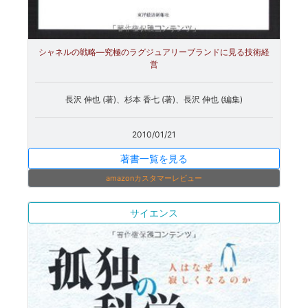
シャネルの戦略―究極のラグジュアリーブランドに見る技術経
営
長沢 伸也 (著)、杉本 香七 (著)、長沢 伸也 (編集)
2010/01/21
著書一覧を見る
amazonカスタマーレビュー
サイエンス