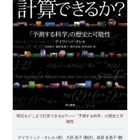
明日をどこまで計算できるか?――「予測する科学」の歴史と可
能性
デイヴィッド・オレル (著)、大田 直子 (翻訳)、鍛原 多惠子 (翻