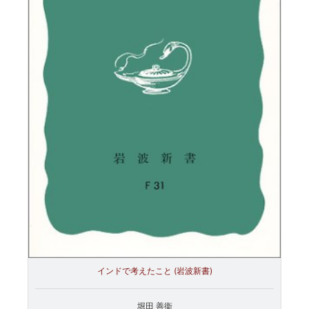
インドで考えたこと (岩波新書)
堀田 善衞