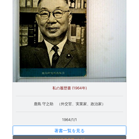
私の履歴書 (1964年)
鹿島 守之助 （外交官、実業家、政治家）
1964/1/1
著書一覧を見る