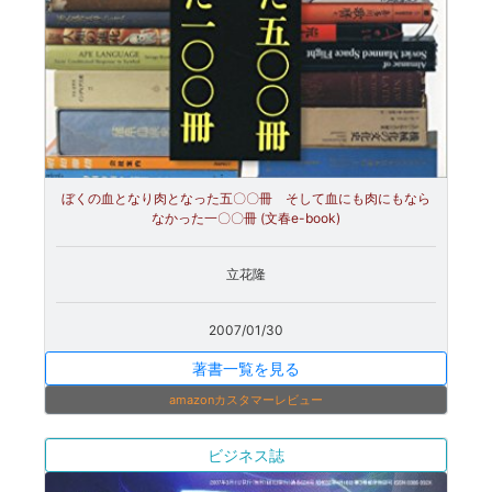
ぼくの血となり肉となった五〇〇冊 そして血にも肉にもなら
なかった一〇〇冊 (文春e-book)
立花隆
2007/01/30
著書一覧を見る
amazonカスタマーレビュー
ビジネス誌