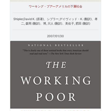
ワーキング・プア―アメリカの下層社会
Shipler,David K. (原著)、シプラー,デイヴィッド・K. (翻訳)、孝
二, 森岡 (翻訳)、博, 川人 (翻訳)、美佐子, 肥田 (翻訳)
2007/01/30