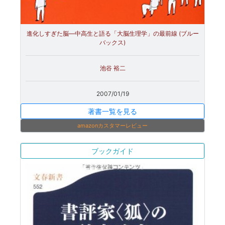
進化しすぎた脳―中高生と語る「大脳生理学」の最前線 (ブルー
バックス)
池谷 裕二
2007/01/19
著書一覧を見る
amazonカスタマーレビュー
ブックガイド