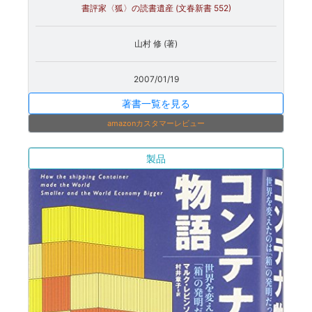
書評家〈狐〉の読書遺産 (文春新書 552)
山村 修 (著)
2007/01/19
著書一覧を見る
amazonカスタマーレビュー
製品