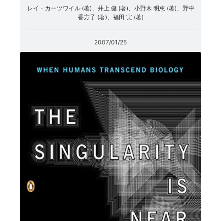
レイ・カーツワイル (著)、井上 健 (著)、小野木 明恵 (著)、野中
香方子 (著)、福田 実 (著)
2007/01/25