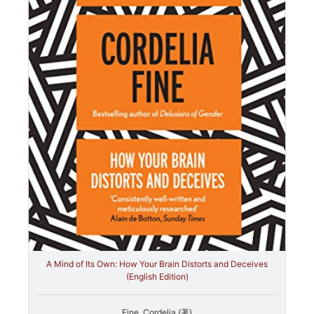
A Mind of Its Own: How Your Brain Distorts and Deceives
(English Edition)
Fine, Cordelia (著)