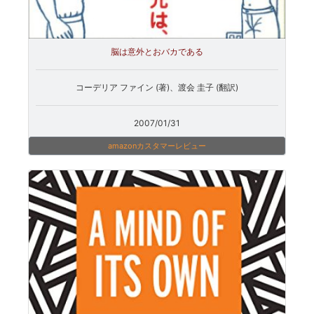
脳は意外とおバカである
コーデリア ファイン (著)、渡会 圭子 (翻訳)
2007/01/31
amazonカスタマーレビュー