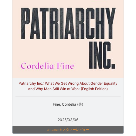
Patriarchy Inc.: What We Get Wrong About Gender Equality
and Why Men Still Win at Work (English Edition)
Fine, Cordelia (著)
2025/03/06
amazonカスタマーレビュー