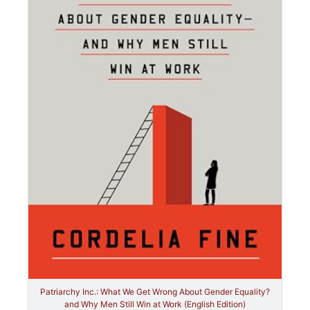
Patriarchy Inc.: What We Get Wrong About Gender Equality?
and Why Men Still Win at Work (English Edition)