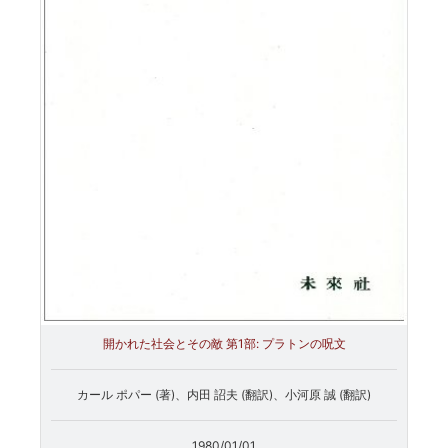
開かれた社会とその敵 第1部: プラトンの呪文
カール ポパー (著)、内田 詔夫 (翻訳)、小河原 誠 (翻訳)
1980/01/01