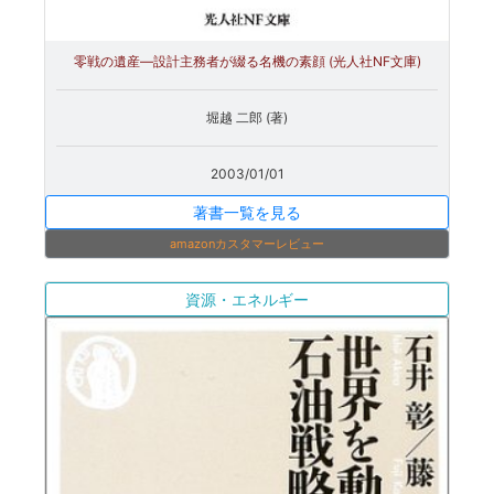
零戦の遺産―設計主務者が綴る名機の素顔 (光人社NF文庫)
堀越 二郎 (著)
2003/01/01
著書一覧を見る
amazonカスタマーレビュー
資源・エネルギー