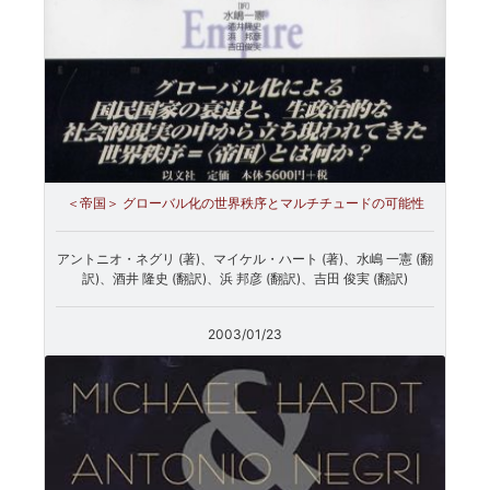
＜帝国＞ グローバル化の世界秩序とマルチチュードの可能性
アントニオ・ネグリ (著)、マイケル・ハート (著)、水嶋 一憲 (翻
訳)、酒井 隆史 (翻訳)、浜 邦彦 (翻訳)、吉田 俊実 (翻訳)
2003/01/23