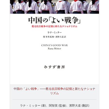
中国の「よい戦争」――甦る抗日戦争の記憶と新たなナショナ
リズム
ラナ・ミッター (著)、関智英 (監修)、濱野大道 (翻訳)