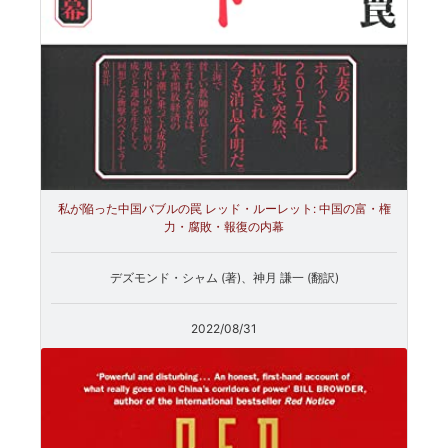
私が陥った中国バブルの罠 レッド・ルーレット: 中国の富・権
力・腐敗・報復の内幕
デズモンド・シャム (著)、神月 謙一 (翻訳)
2022/08/31