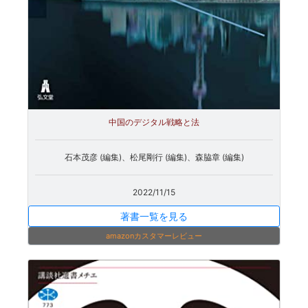
中国のデジタル戦略と法
石本茂彦 (編集)、松尾剛行 (編集)、森脇章 (編集)
2022/11/15
著書一覧を見る
amazonカスタマーレビュー