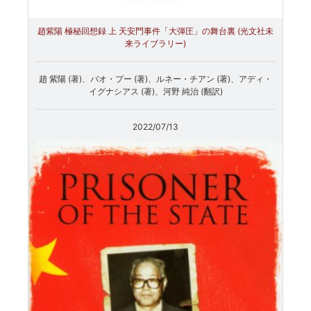
趙紫陽 極秘回想録 上 天安門事件「大弾圧」の舞台裏 (光文社未
来ライブラリー)
趙 紫陽 (著)、バオ・プー (著)、ルネー・チアン (著)、アディ・
イグナシアス (著)、河野 純治 (翻訳)
2022/07/13