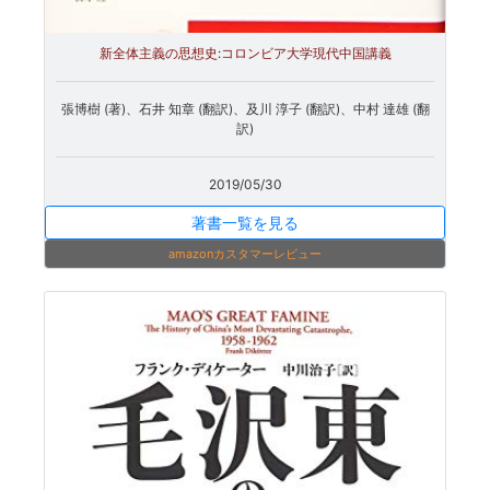
新全体主義の思想史:コロンビア大学現代中国講義
張博樹 (著)、石井 知章 (翻訳)、及川 淳子 (翻訳)、中村 達雄 (翻
訳)
2019/05/30
著書一覧を見る
amazonカスタマーレビュー