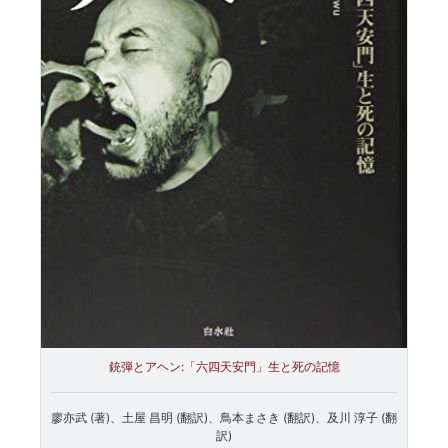
銃弾とアヘン:「六四天安門」生と死の記憶
廖亦武 (著)、土屋 昌明 (翻訳)、鳥本まさき (翻訳)、及川 淳子 (翻
訳)