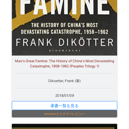
Mao's Great Famine: The History of China's Most Devastating
Catastrophe, 1958-1962 (Peoples Trilogy 1)
Dikoetter, Frank (著)
2018/01/09
著書一覧を見る
amazonカスタマーレビュー