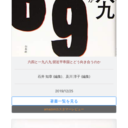
六四と一九八九:習近平帝国とどう向き合うのか
石井 知章 (編集)、及川 淳子 (編集)
2019/12/25
著書一覧を見る
amazonカスタマーレビュー