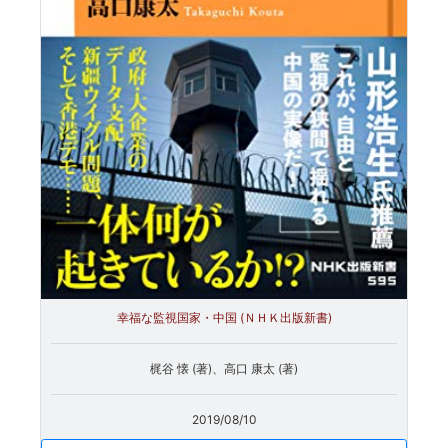
幸福な監視国家・中国 (ＮＨＫ出版新書)
梶谷 懐 (著)、高口 康太 (著)
2019/08/10