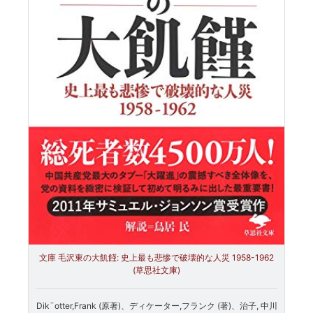
文庫 毛沢東の大飢饉: 史上最も悲惨で破壊的な人災 1958-1962
(草思社文庫)
Dik¨otter,Frank (原著)、ディケーター,フランク (著)、治子, 中川