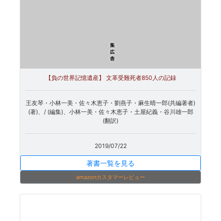
【負の世界記憶遺産】 文革受難死者850人の記録
王友琴・小林一美・佐々木恵子・劉燕子・麻生晴一郎(共編著者)
(著)、/ (編集)、小林一美・佐々木恵子・土屋紀義・谷川雄一郎
(翻訳)
2019/07/22
著書一覧を見る
amazonカスタマーレビュー