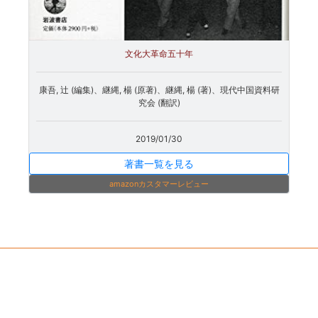
文化大革命五十年
康吾, 辻 (編集)、継縄, 楊 (原著)、継縄, 楊 (著)、現代中国資料研
究会 (翻訳)
2019/01/30
著書一覧を見る
amazonカスタマーレビュー