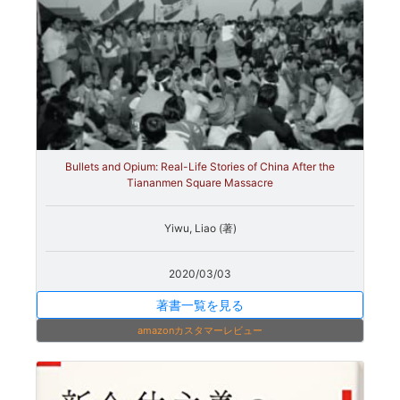
Bullets and Opium: Real-Life Stories of China After the
Tiananmen Square Massacre
Yiwu, Liao (著)
2020/03/03
著書一覧を見る
amazonカスタマーレビュー