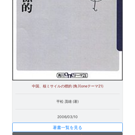
中国、核ミサイルの標的 (角川oneテーマ21)
平松 茂雄 (著)
2006/03/10
著書一覧を見る