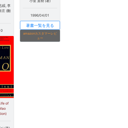
小室 直樹 (著)
志綏, 李
新庄 (翻
1996/04/01
著書一覧を見る
10
amazonカスタマーレビ
ュー
ife of
Mao
tion)