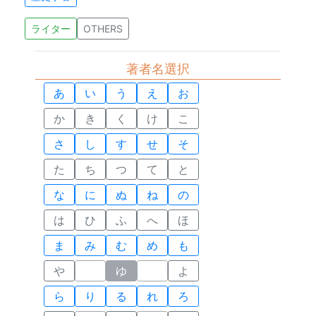
ライター
OTHERS
著者名選択
あ
い
う
え
お
か
き
く
け
こ
さ
し
す
せ
そ
た
ち
つ
て
と
な
に
ぬ
ね
の
は
ひ
ふ
へ
ほ
ま
み
む
め
も
や
ゆ
よ
ら
り
る
れ
ろ