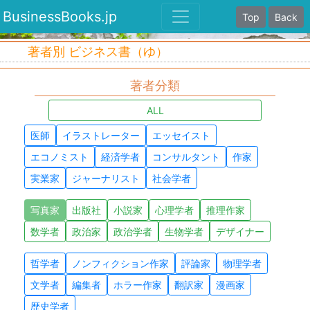
BusinessBooks.jp
Top
Back
著者別 ビジネス書（ゆ）
著者分類
ALL
医師
イラストレーター
エッセイスト
エコノミスト
経済学者
コンサルタント
作家
実業家
ジャーナリスト
社会学者
写真家
出版社
小説家
心理学者
推理作家
数学者
政治家
政治学者
生物学者
デザイナー
哲学者
ノンフィクション作家
評論家
物理学者
文学者
編集者
ホラー作家
翻訳家
漫画家
歴史学者