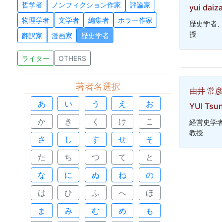
哲学者
ノンフィクション作家
評論家
yui daiz
物理学者
文学者
編集者
ホラー作家
歴史学者
授
翻訳家
漫画家
歴史学者
ライター
OTHERS
著者名選択
由井 常
あ
い
う
え
お
YUI Tsu
か
き
く
け
こ
経営史学
教授
さ
し
す
せ
そ
た
ち
つ
て
と
な
に
ぬ
ね
の
は
ひ
ふ
へ
ほ
ま
み
む
め
も