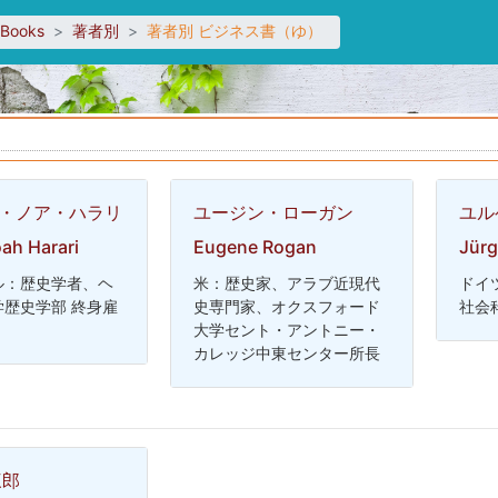
sBooks
著者別
著者別 ビジネス書（ゆ）
・ノア・ハラリ
ユージン・ローガン
ユル
ah Harari
Eugene Rogan
Jürg
ル：歴史学者、ヘ
米：歴史家、アラブ近現代
ドイ
学歴史学部 終身雇
史専門家、オクスフォード
社会
大学セント・アントニー・
カレッジ中東センター所長
三郎