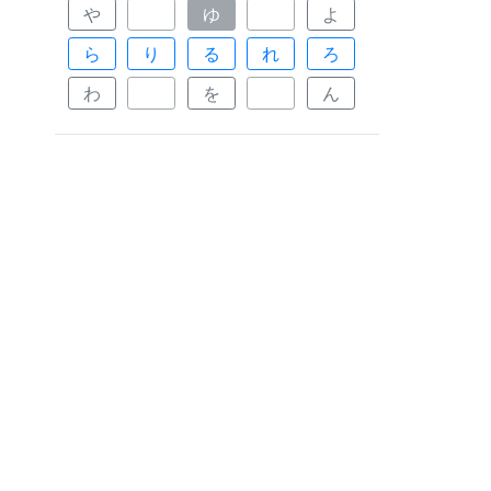
や
ゆ
よ
ら
り
る
れ
ろ
わ
を
ん