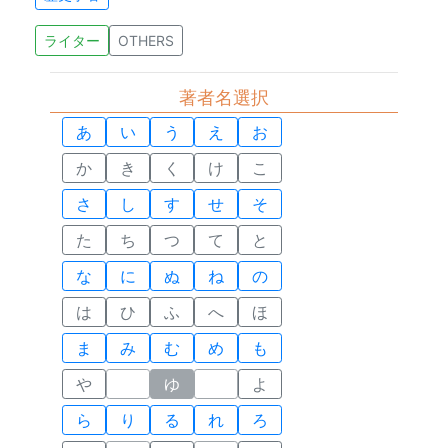
ライター
OTHERS
著者名選択
あ
い
う
え
お
か
き
く
け
こ
さ
し
す
せ
そ
た
ち
つ
て
と
な
に
ぬ
ね
の
は
ひ
ふ
へ
ほ
ま
み
む
め
も
や
ゆ
よ
ら
り
る
れ
ろ