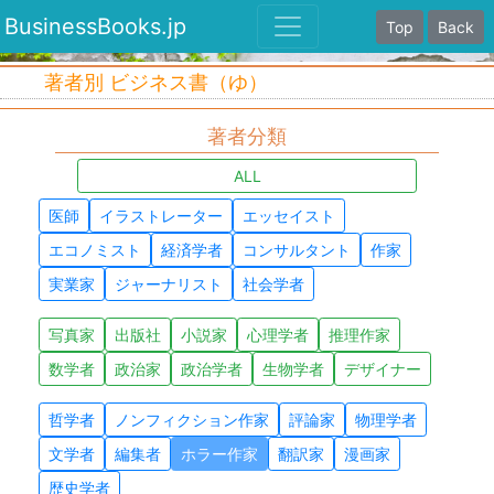
BusinessBooks.jp
Top
Back
著者別 ビジネス書（ゆ）
著者分類
ALL
医師
イラストレーター
エッセイスト
エコノミスト
経済学者
コンサルタント
作家
実業家
ジャーナリスト
社会学者
写真家
出版社
小説家
心理学者
推理作家
数学者
政治家
政治学者
生物学者
デザイナー
哲学者
ノンフィクション作家
評論家
物理学者
文学者
編集者
ホラー作家
翻訳家
漫画家
歴史学者