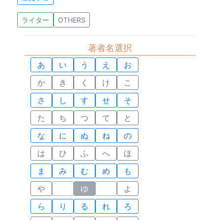
ライター
OTHERS
著者名選択
あ
い
う
え
お
か
き
く
け
こ
さ
し
す
せ
そ
た
ち
つ
て
と
な
に
ぬ
ね
の
は
ひ
ふ
へ
ほ
ま
み
む
め
も
や
ゆ
よ
ら
り
る
れ
ろ