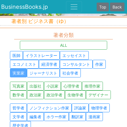
BusinessBooks.jp
Top
Back
著者別 ビジネス書（ゆ）
著者分類
ALL
医師
イラストレーター
エッセイスト
エコノミスト
経済学者
コンサルタント
作家
実業家
ジャーナリスト
社会学者
写真家
出版社
小説家
心理学者
推理作家
数学者
政治家
政治学者
生物学者
デザイナー
哲学者
ノンフィクション作家
評論家
物理学者
文学者
編集者
ホラー作家
翻訳家
漫画家
歴史学者