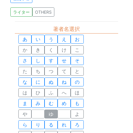
ライター
OTHERS
著者名選択
あ
い
う
え
お
か
き
く
け
こ
さ
し
す
せ
そ
た
ち
つ
て
と
な
に
ぬ
ね
の
は
ひ
ふ
へ
ほ
ま
み
む
め
も
や
ゆ
よ
ら
り
る
れ
ろ