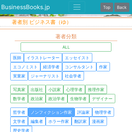
BusinessBooks.jp
Top
Back
著者別 ビジネス書（ゆ）
著者分類
ALL
医師
イラストレーター
エッセイスト
エコノミスト
経済学者
コンサルタント
作家
実業家
ジャーナリスト
社会学者
写真家
出版社
小説家
心理学者
推理作家
数学者
政治家
政治学者
生物学者
デザイナー
哲学者
ノンフィクション作家
評論家
物理学者
文学者
編集者
ホラー作家
翻訳家
漫画家
歴史学者