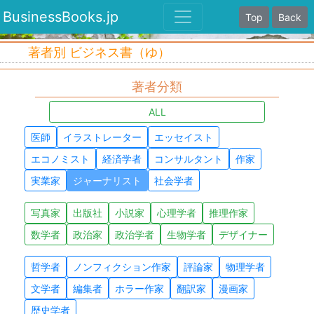
BusinessBooks.jp
Top
Back
著者別 ビジネス書（ゆ）
著者分類
ALL
医師
イラストレーター
エッセイスト
エコノミスト
経済学者
コンサルタント
作家
実業家
ジャーナリスト
社会学者
写真家
出版社
小説家
心理学者
推理作家
数学者
政治家
政治学者
生物学者
デザイナー
哲学者
ノンフィクション作家
評論家
物理学者
文学者
編集者
ホラー作家
翻訳家
漫画家
歴史学者