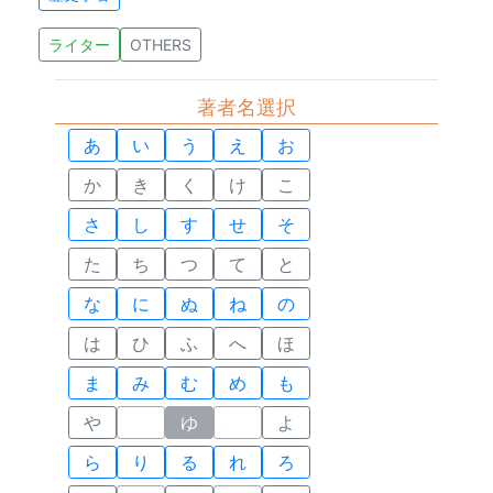
ライター
OTHERS
著者名選択
あ
い
う
え
お
か
き
く
け
こ
さ
し
す
せ
そ
た
ち
つ
て
と
な
に
ぬ
ね
の
は
ひ
ふ
へ
ほ
ま
み
む
め
も
や
ゆ
よ
ら
り
る
れ
ろ