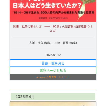
聞書 戦前の暮らし方 ――「90歳」の証言集 (筑摩選書 ０３
２１)
古川 柳蔵 (編集)、三橋 正枝 (編集)
2026/01/19
著書一覧を見る
書評ページを見る
amazonカスタマーレビュー
2026年4月