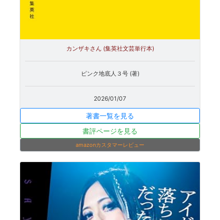
カンザキさん (集英社文芸単行本)
ピンク地底人３号 (著)
2026/01/07
著書一覧を見る
書評ページを見る
amazonカスタマーレビュー