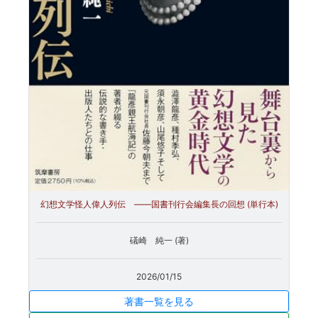
幻想文学怪人偉人列伝 ――国書刊行会編集長の回想 (単行本)
礒崎 純一 (著)
2026/01/15
著書一覧を見る