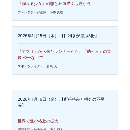
『溺れる少女』幻想と狂気描く心理小説
ファンタジー評論家：小谷 真理
2026年1月15日（木）:【目利きが選ぶ3冊】
『アフリカから来たランナーたち』「助っ人」の実
像 公平な目で
スポーツライター：藤島 大
2026年1月16日（金）:【所得格差と機会の不平
等】
世界で進む格差の拡大
関西学院大学准教授：四方 理人