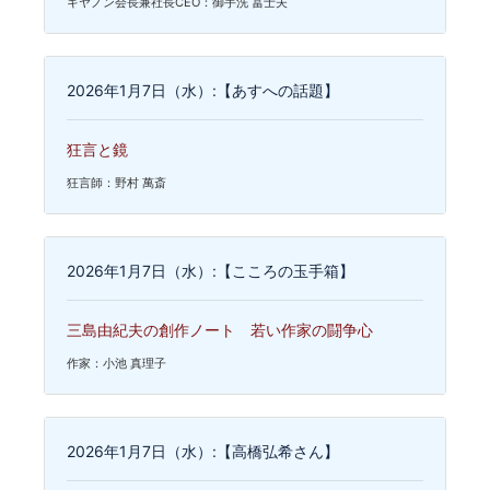
キヤノン会長兼社長CEO：御手洗 冨士夫
2026年1月7日（水）:【あすへの話題】
狂言と鏡
狂言師：野村 萬斎
2026年1月7日（水）:【こころの玉手箱】
三島由紀夫の創作ノート 若い作家の闘争心
作家：小池 真理子
2026年1月7日（水）:【高橋弘希さん】