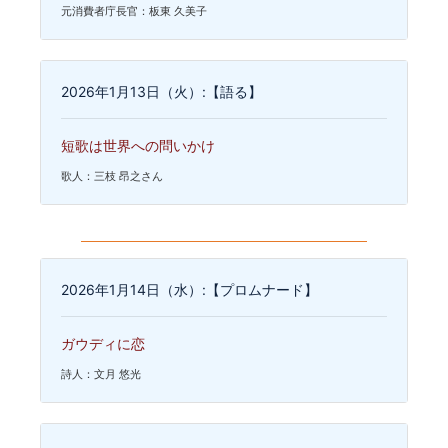
元消費者庁長官：板東 久美子
2026年1月13日（火）:【語る】
短歌は世界への問いかけ
歌人：三枝 昂之さん
2026年1月14日（水）:【プロムナード】
ガウディに恋
詩人：文月 悠光