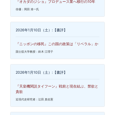
『オカダのジショ』プロデュース業へ移行の10年
俳優：岡田 准一氏
2026年1月10日（土）:【書評】
『ニッポンの移民』この国の政策は「リベラル」か
国士舘大学教授：鈴木 江理子
2026年1月10日（土）:【書評】
『天皇機関説タイフーン』戦前と現在結ぶ、禁欲と
貪欲
近現代史研究者：辻田 真佐憲