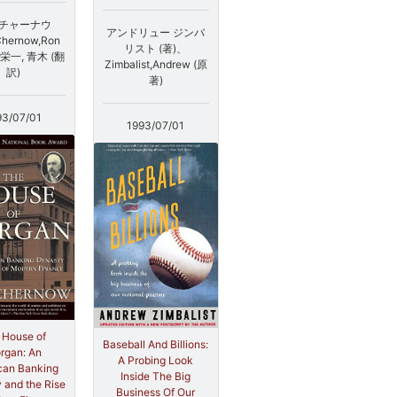
 チャーナウ
アンドリュー ジンバ
hernow,Ron
リスト (著)、
栄一, 青木 (翻
Zimbalist,Andrew (原
訳)
著)
93/07/01
1993/07/01
 House of
Baseball And Billions:
rgan: An
A Probing Look
can Banking
Inside The Big
 and the Rise
Business Of Our