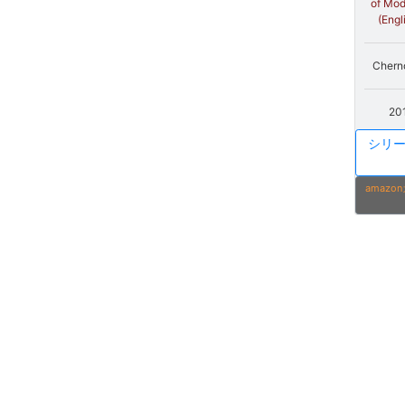
of Mod
(Engl
Chern
20
シリ
amaz