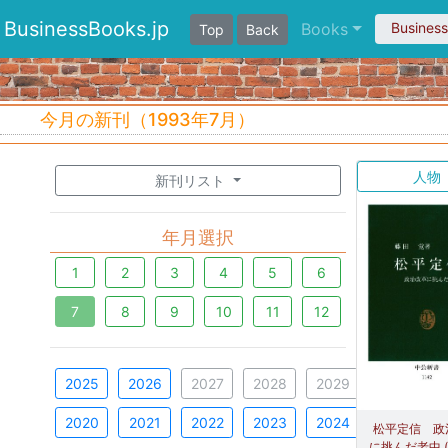
BusinessBooks.jp
Books
Busines
Top
Back
今月の新刊（1993年7月）
人物
新刊リスト
年月選択
1
2
3
4
5
6
7
8
9
10
11
12
2025
2026
2027
2028
2029
2020
2021
2022
2023
2024
松平定信 政
に挑んだ老中 