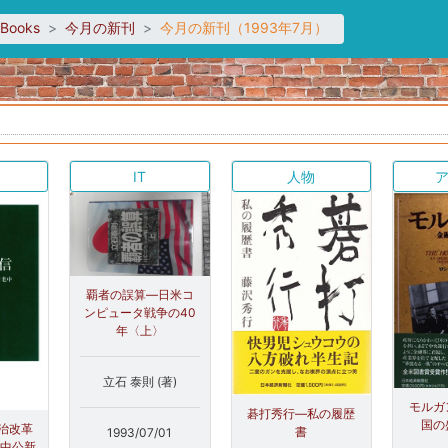
sBooks
今月の新刊
今月の新刊（1993年7月）
IT
人物
覇者の誤算―日米コ
ンピュータ戦争の40
年〈上〉
立石 泰則 (著)
モルガ
碁打秀行―私の履歴
国の
治改革
書
1993/07/01
(中公新