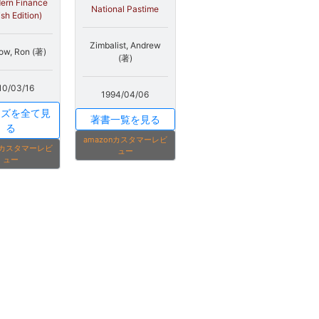
ern Finance
National Pastime
ish Edition)
Zimbalist, Andrew
ow, Ron (著)
(著)
10/03/16
1994/04/06
ーズを全て見
著書一覧を見る
る
amazonカスタマーレビ
onカスタマーレビ
ュー
ュー