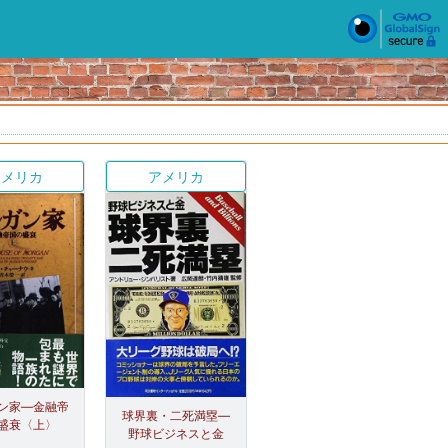
アメリカ
アメリカ
ン家―金融帝
球界裏・二死満塁―
盛衰〈上〉
野球ビジネスと金