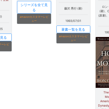
シリーズを全て見
ロン
藤沢 秀行 (著)
る
(著)、C
(原著)、
)
amazonカスタマーレビ
ュー
1993/07/01
25
著書一覧を見る
19
amazonカスタマーレビ
見る
ュー
タマーレビ
The
Mo
Ameri
Dynasty