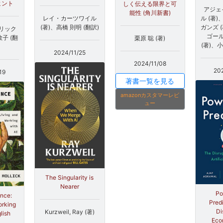
ヒント
しく伝える限界と可
アジェ
能性 (角川新書)
ル (著
レイ・カーツワイル
ガンズ 
(著)、高橋 則明 (翻訳)
リック
ゴー
敦子 (翻
栗原 聡 (著)
(著)、小
2024/11/25
2024/11/08
20
19
著書一覧を見る
amazonカスタマーレビ
ュー
The Singularity is
Nearer
Po
ence:
Pred
orking
Di
Kurzweil, Ray (著)
lish
Eco