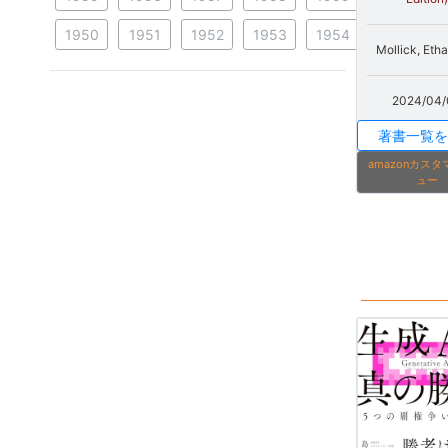
1950
1951
1952
1953
1954
Mollick, Eth
2024/04/
著書一覧を
amazonカス
ュー