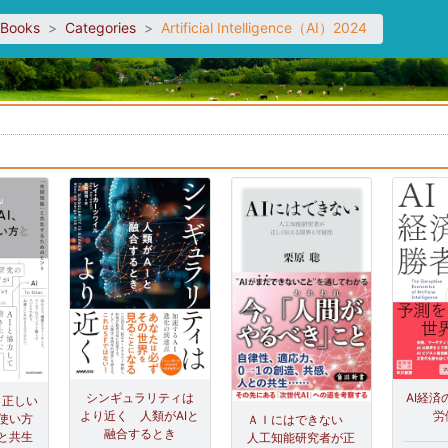
sBooks
Categories
Artificial Intelligence（AI）2024
。
AI経済
シンギュラリティは
、正しい
労
より近く 人類がAIと
使い方
ＡＩにはできない
融合するとき
と共生
人工知能研究者が正