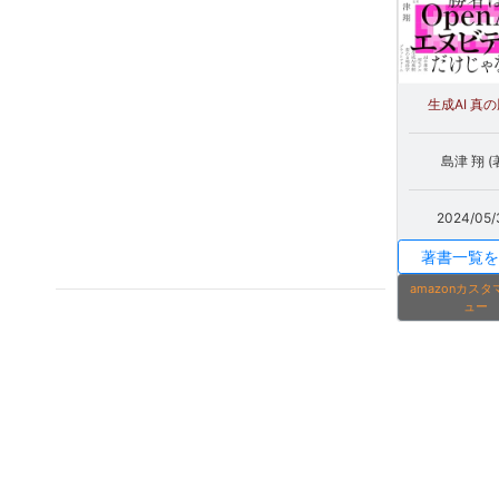
生成AI 真
島津 翔 (
2024/05/
著書一覧を
amazonカス
ュー