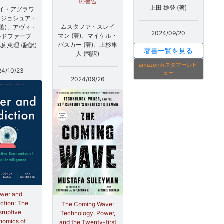
の警告
上田 雄登 (著)
イ・アグラワ
)、ジョシュア・
ムスタファ・スレイ
(著)、アヴィ・
2024/09/20
マン (著)、マイケル・
ルドファーブ
バスカー (著)、上杉隼
坂 恵理 (翻訳)
著書一覧を見る
人 (翻訳)
amazonカスタマーレビ
24/10/23
ュー
2024/09/26
wer and
iction: The
The Coming Wave:
sruptive
Technology, Power,
nomics of
and the Twenty-first