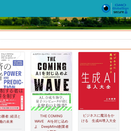
ビジネスに魔法をか
THE COMING
の勝者: 経済と
ける 生成AI導入大全
WAVE AIを封じ込め
働の未来
よ DeepMind創業者