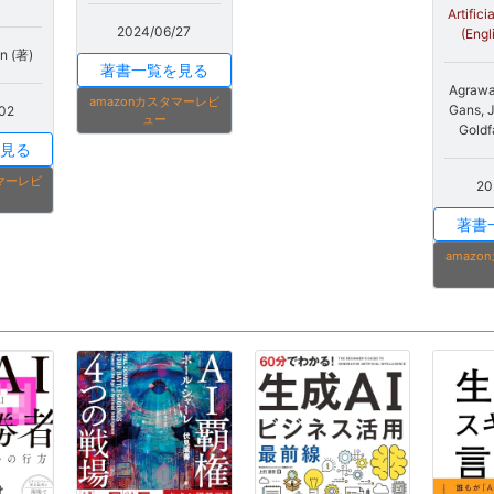
Artifici
2024/06/27
(Engl
an (著)
著書一覧を見る
Agrawa
amazonカスタマーレビ
Gans, 
02
ュー
Goldf
見る
タマーレビ
20
著書
amaz