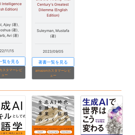
al Intelligence
Century's Greatest
ish Edition)
Dilemma (English
Edition)
l, Ajay (著)、
Joshua (著)、
Suleyman, Mustafa
arb, Avi (著)
(著)
22/11/15
2023/09/05
一覧を見る
著書一覧を見る
onカスタマーレビ
amazonカスタマーレビ
ュー
ュー