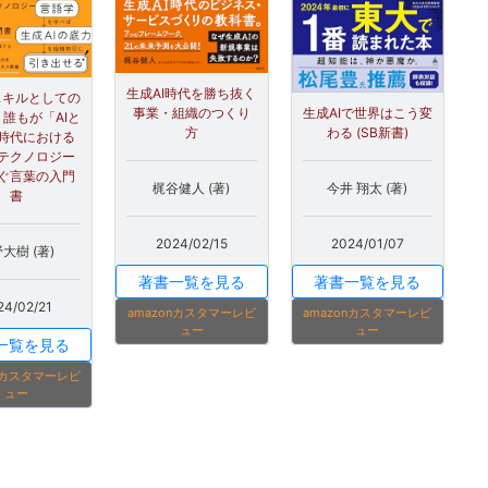
生成AI時代を勝ち抜く
スキルとしての
事業・組織のつくり
生成AIで世界はこう変
誰もが「AIと
方
わる (SB新書)
時代における
テクノロジー
ぐ言葉の入門
梶谷健人 (著)
今井 翔太 (著)
書
2024/02/15
2024/01/07
大樹 (著)
著書一覧を見る
著書一覧を見る
24/02/21
amazonカスタマーレビ
amazonカスタマーレビ
ュー
ュー
一覧を見る
onカスタマーレビ
ュー