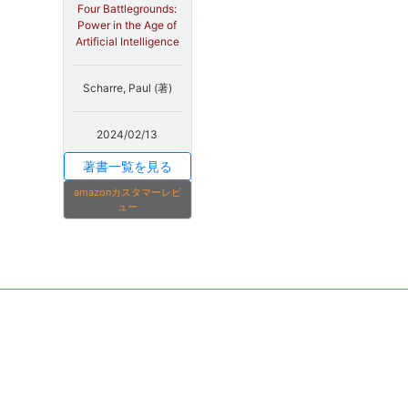
Four Battlegrounds:
Power in the Age of
Artificial Intelligence
Scharre, Paul (著)
2024/02/13
著書一覧を見る
amazonカスタマーレビ
ュー