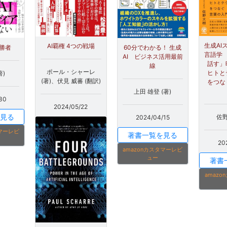
生成AI
AI覇権 4つの戦場
の勝者
60分でわかる！ 生成
言語学 
AI ビジネス活用最前
話す」
線
ポール・シャーレ
ヒトと
著)
(著)、伏見 威蕃 (翻訳)
をつな
上田 雄登 (著)
30
2024/05/22
見る
佐野
2024/04/15
タマーレビ
著書一覧を見る
20
amazonカスタマーレビ
ュー
著書
amaz