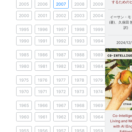
するための
2005
2006
2007
2008
2009
2000
2001
2002
2003
2004
イーサン・モ
(著)、久保田 
訳)
1995
1996
1997
1998
1999
1990
1991
1992
1993
1994
2024/12/
1985
1986
1987
1988
1989
1980
1981
1982
1983
1984
1975
1976
1977
1978
1979
1970
1971
1972
1973
1974
1965
1966
1967
1968
1969
Co-Intellig
1960
1961
1962
1963
1964
Living and W
with AI (Eng
1955
1956
1957
1958
1959
Edition)