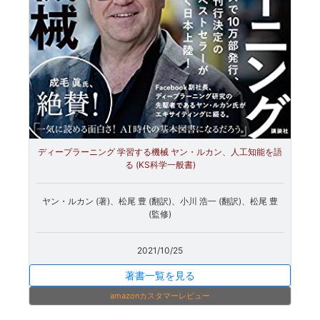
ディープラーニング 学習する機械 ヤン・ルカン、人工知能を語
る (KS科学一般書)
ヤン・ルカン (著)、松尾 豊 (翻訳)、小川 浩一 (翻訳)、松尾 豊
(監修)
2021/10/25
著書一覧を見る
amazonカスタマーレビュー