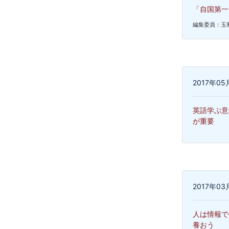
「自国第一
編集委員：玉
2017年0
英語学ぶ意
が重要
2017年0
人は情報で
養おう