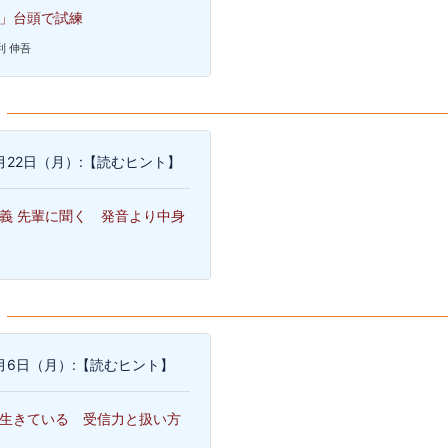
」台頭で試練
利 伸吾
5月22日（月）:【読むヒント】
義 先輩に聞く 発音より中身
3月6日（月）:【読むヒント】
生きている 受信力と扱い方