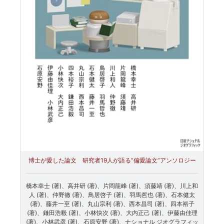
博士が愛した論文 研究者19人が語る“偏愛論文”アンソロジー
橋本幸士 (著)、高井研 (著)、片岡龍峰 (著)、須藤靖 (著)、川上和
人 (著)、仲野徹 (著)、鳥居啓子 (著)、羽馬哲也 (著)、石本健太
(著)、藤井一至 (著)、丸山宗利 (著)、西本昌司 (著)、四本裕子
(著)、鎌田浩毅 (著)、小林快次 (著)、大内正己 (著)、伊藤由佳理
(著)、小林武彦 (著)、石原安野 (著)、ナショナル ジオグラフィッ