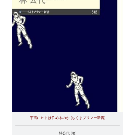
宇宙にヒトは住めるのか (ちくまプリマー新書)
林公代 (著)