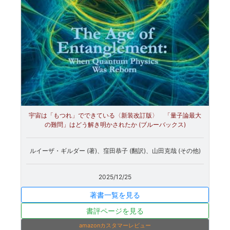
宇宙は「もつれ」でできている〈新装改訂版〉 「量子論最大
の難問」はどう解き明かされたか (ブルーバックス)
ルイーザ・ギルダー (著)、窪田恭子 (翻訳)、山田克哉 (その他)
2025/12/25
著書一覧を見る
書評ページを見る
amazonカスタマーレビュー