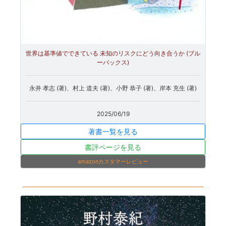
世界は基準値でできている 未知のリスクにどう向き合うか (ブル
ーバックス)
永井 孝志 (著)、村上 道夫 (著)、小野 恭子 (著)、岸本 充生 (著)
2025/06/19
著書一覧を見る
書評ページを見る
amazonカスタマーレビュー