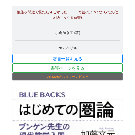
細胞を間近で見たらすごかった ――奇跡のようなからだの仕
組み (ちくま新書)
小倉加奈子 (著)
2025/11/08
著書一覧を見る
書評ページを見る
amazonカスタマーレビュー