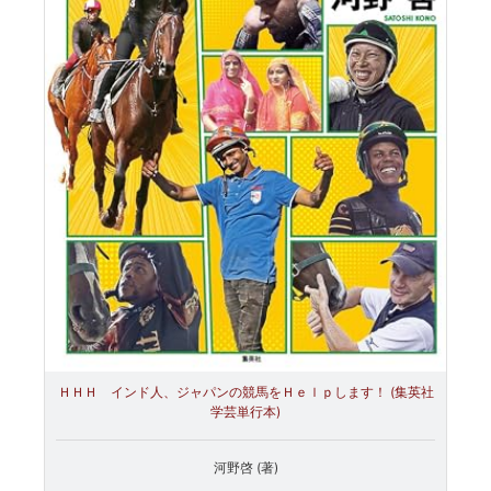
ＨＨＨ インド人、ジャパンの競馬をＨｅｌｐします！ (集英社
学芸単行本)
河野啓 (著)