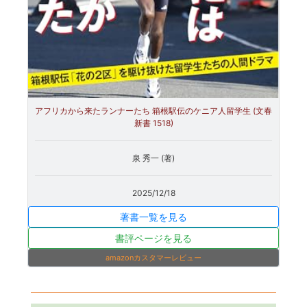
アフリカから来たランナーたち 箱根駅伝のケニア人留学生 (文春
新書 1518)
泉 秀一 (著)
2025/12/18
著書一覧を見る
書評ページを見る
amazonカスタマーレビュー