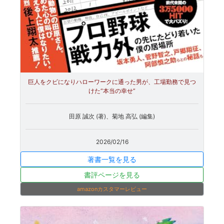
巨人をクビになりハローワークに通った男が、工場勤務で見つ
けた“本当の幸せ”
田原 誠次 (著)、菊地 高弘 (編集)
2026/02/16
著書一覧を見る
書評ページを見る
amazonカスタマーレビュー