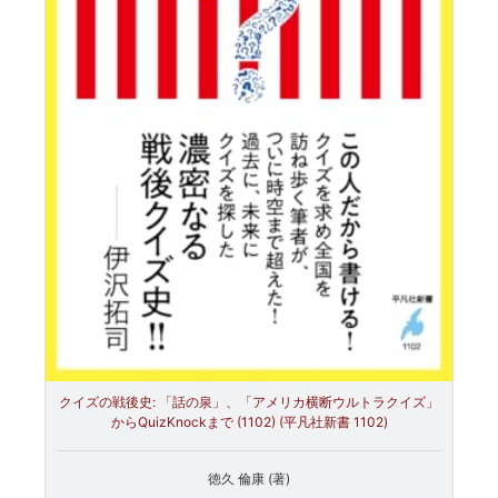
クイズの戦後史: 「話の泉」、「アメリカ横断ウルトラクイズ」
からQuizKnockまで (1102) (平凡社新書 1102)
徳久 倫康 (著)