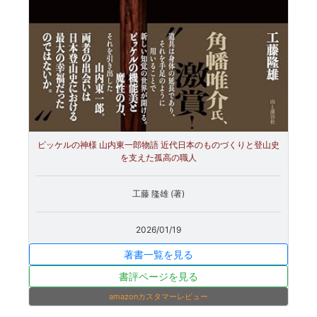
ピッケルの神様 山内東一郎物語 近代日本のものづくりと登山史
を支えた孤高の職人
工藤 隆雄 (著)
2026/01/19
著書一覧を見る
書評ページを見る
amazonカスタマーレビュー