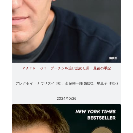
ＰＡＴＲＩＯＴ プーチンを追い詰めた男 最後の手記
アレクセイ・ナワリヌイ (著)、斎藤栄一郎 (翻訳)、星薫子 (翻訳)
2024/10/26