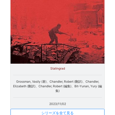
Stalingrad
Grossman, Vasily (著)、Chandler, Robert (翻訳)、Chandler,
Elizabeth (翻訳)、Chandler, Robert (編集)、Bit-Yunan, Yury (編
集)
2023/11/02
シリーズを全て見る