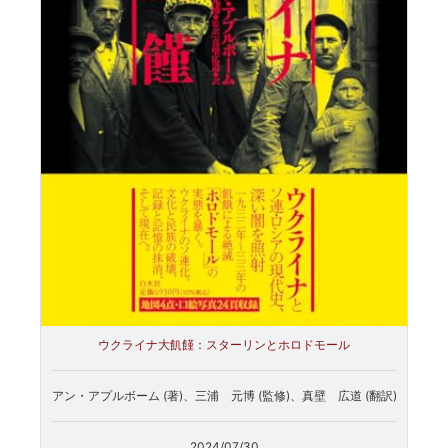
ウクライナ大飢饉：スターリンとホロドモール
アン・アプルボーム (著)、三浦 元博 (監修)、真壁 広道 (翻訳)
2024/07/30